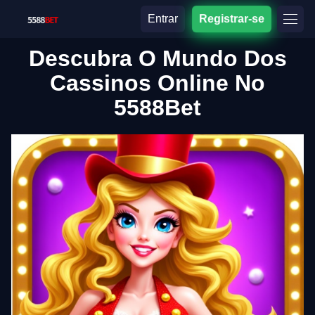
Entrar
Registrar-se
Descubra O Mundo Dos
Cassinos Online No
5588Bet