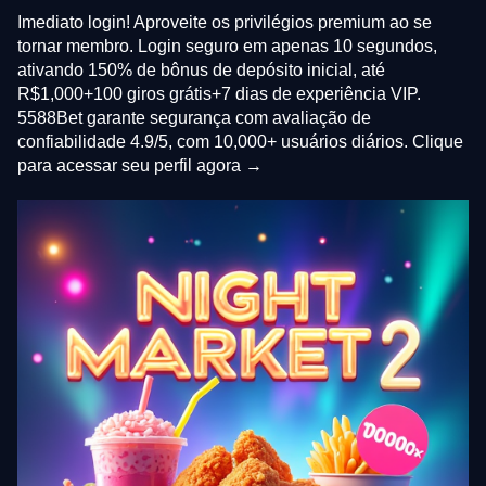
Imediato login! Aproveite os privilégios premium ao se
tornar membro. Login seguro em apenas 10 segundos,
ativando 150% de bônus de depósito inicial, até
R$1,000+100 giros grátis+7 dias de experiência VIP.
5588Bet garante segurança com avaliação de
confiabilidade 4.9/5, com 10,000+ usuários diários. Clique
para acessar seu perfil agora →