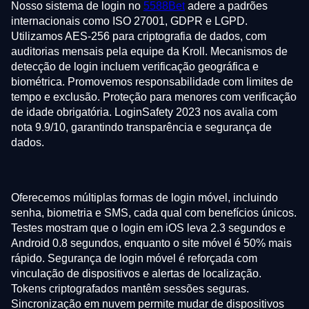
Nosso sistema de login no
5588Bet
adere a padrões
internacionais como ISO 27001, GDPR e LGPD.
Utilizamos AES-256 para criptografia de dados, com
auditorias mensais pela equipe da Kroll. Mecanismos de
detecção de login incluem verificação geográfica e
biométrica. Promovemos responsabilidade com limites de
tempo e exclusão. Proteção para menores com verificação
de idade obrigatória. LoginSafety 2023 nos avalia com
nota 9.9/10, garantindo transparência e segurança de
dados.
Oferecemos múltiplas formas de login móvel, incluindo
senha, biometria e SMS, cada qual com benefícios únicos.
Testes mostram que o login em iOS leva 2.3 segundos e
Android 0.8 segundos, enquanto o site móvel é 50% mais
rápido. Segurança de login móvel é reforçada com
vinculação de dispositivos e alertas de localização.
Tokens criptografados mantêm sessões seguras.
Sincronização em nuvem permite mudar de dispositivos