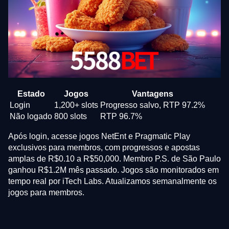
Estado
Jogos
Vantagens
Login
1,200+ slots
Progresso salvo, RTP 97.2%
Não logado
800 slots
RTP 96.7%
Após login, acesse jogos NetEnt e Pragmatic Play
exclusivos para membros, com progressos e apostas
amplas de R$0.10 a R$50,000. Membro P.S. de São Paulo
ganhou R$1.2M mês passado. Jogos são monitorados em
tempo real por iTech Labs. Atualizamos semanalmente os
jogos para membros.