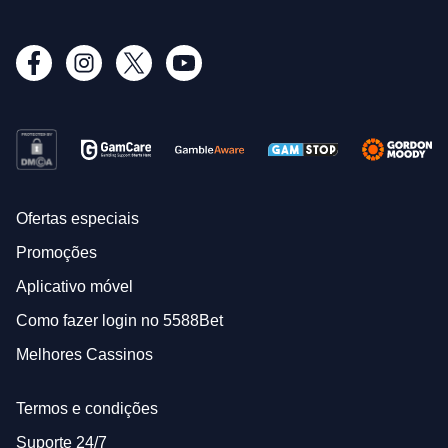
Ofertas especiais
Promoções
Aplicativo móvel
Como fazer login no 5588Bet
Melhores Cassinos
Termos e condições
Suporte 24/7