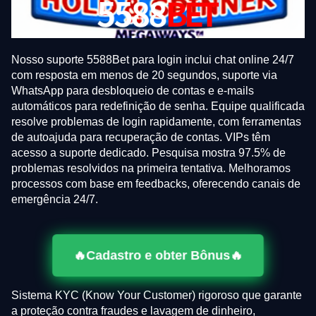
Nosso suporte 5588Bet para login inclui chat online 24/7
com resposta em menos de 20 segundos, suporte via
WhatsApp para desbloqueio de contas e e-mails
automáticos para redefinição de senha. Equipe qualificada
resolve problemas de login rapidamente, com ferramentas
de autoajuda para recuperação de contas. VIPs têm
acesso a suporte dedicado. Pesquisa mostra 97.5% de
problemas resolvidos na primeira tentativa. Melhoramos
processos com base em feedbacks, oferecendo canais de
emergência 24/7.
🔥Cadastro e obter Bônus🔥
Sistema KYC (Know Your Customer) rigoroso que garante
a proteção contra fraudes e lavagem de dinheiro,