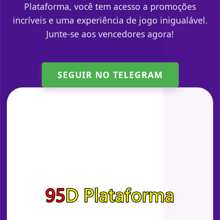
Plataforma, você tem acesso a promoções
incríveis e uma experiência de jogo inigualável.
Junte-se aos vencedores agora!
SEGUIR NO TELEGRAM