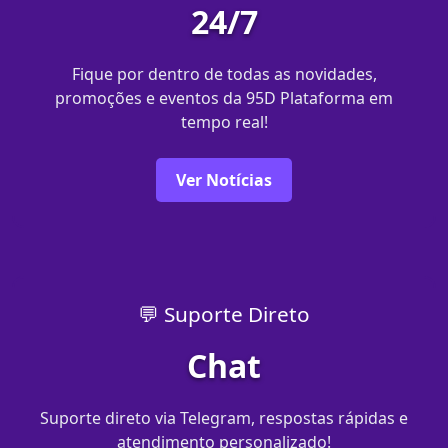
24/7
Fique por dentro de todas as novidades,
promoções e eventos da 95D Plataforma em
tempo real!
Ver Notícias
💬 Suporte Direto
Chat
Suporte direto via Telegram, respostas rápidas e
atendimento personalizado!