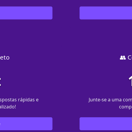
reto
👥 
t
espostas rápidas e
Junte-se a uma com
lizado!
compa
e