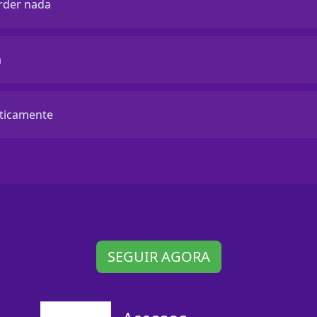
erder nada
a
aticamente
SEGUIR AGORA