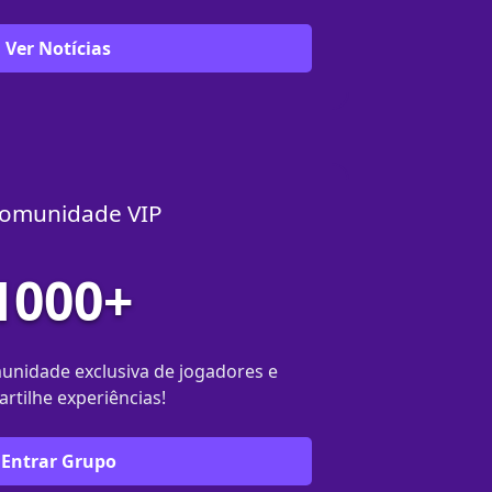
Ver Notícias
Comunidade VIP
1000+
unidade exclusiva de jogadores e
rtilhe experiências!
Entrar Grupo