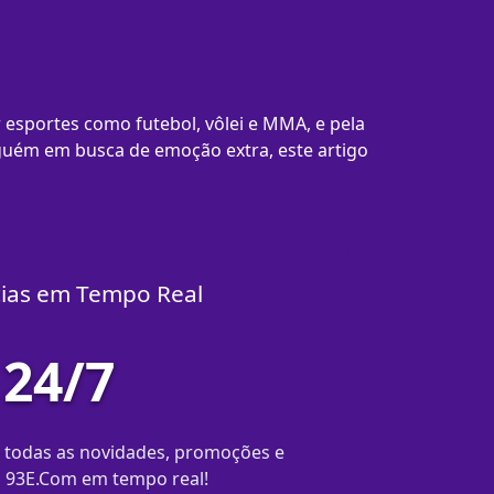
 esportes como futebol, vôlei e MMA, e pela
guém em busca de emoção extra, este artigo
cias em Tempo Real
24/7
e todas as novidades, promoções e
 93E.Com em tempo real!