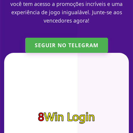
você tem acesso a promoções incríveis e uma
experiência de jogo inigualável. Junte-se aos
vencedores agora!
SEGUIR NO TELEGRAM