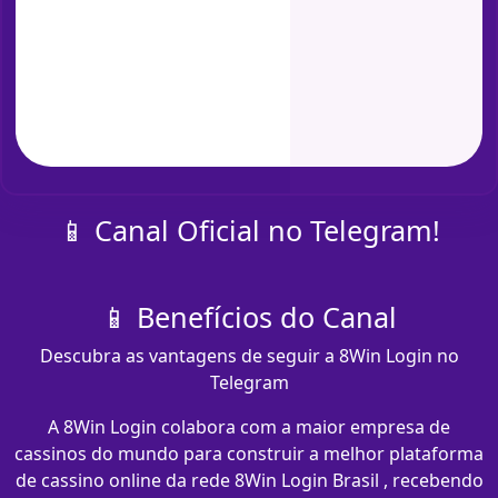
📱 Canal Oficial no Telegram!
📱 Benefícios do Canal
Descubra as vantagens de seguir a 8Win Login no
Telegram
A 8Win Login colabora com a maior empresa de
cassinos do mundo para construir a melhor plataforma
de cassino online da rede 8Win Login Brasil , recebendo