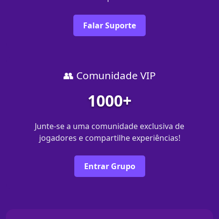
Falar Suporte
👥 Comunidade VIP
1000+
Junte-se a uma comunidade exclusiva de
jogadores e compartilhe experiências!
Entrar Grupo