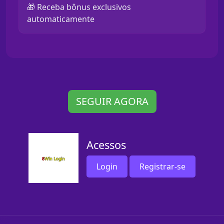
🎁 Receba bônus exclusivos
automaticamente
SEGUIR AGORA
Acessos
Login
Registrar-se