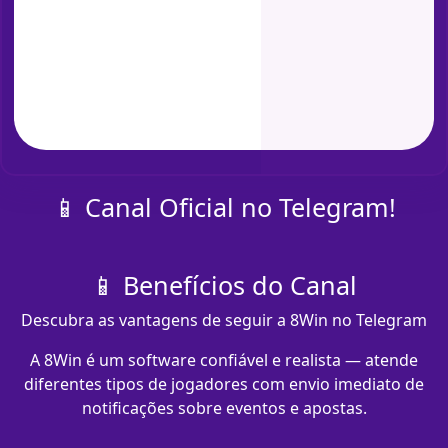
📱 Canal Oficial no Telegram!
📱 Benefícios do Canal
Descubra as vantagens de seguir a 8Win no Telegram
A 8Win é um software confiável e realista — atende
diferentes tipos de jogadores com envio imediato de
notificações sobre eventos e apostas.