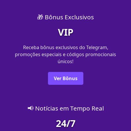
🎁 Bônus Exclusivos
VIP
Receba bônus exclusivos do Telegram,
promoções especiais e códigos promocionais
únicos!
Ver Bônus
📢 Notícias em Tempo Real
24/7