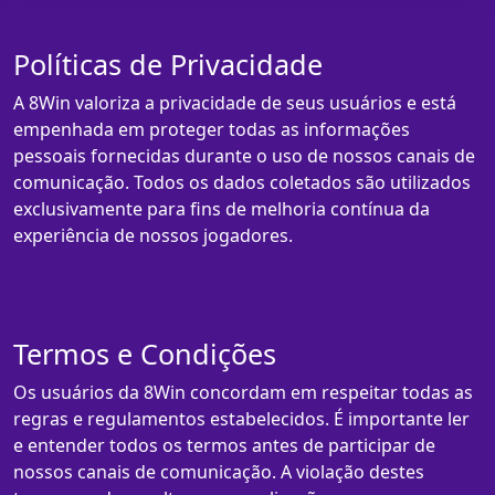
Políticas de Privacidade
A 8Win valoriza a privacidade de seus usuários e está
empenhada em proteger todas as informações
pessoais fornecidas durante o uso de nossos canais de
comunicação. Todos os dados coletados são utilizados
exclusivamente para fins de melhoria contínua da
experiência de nossos jogadores.
Termos e Condições
Os usuários da 8Win concordam em respeitar todas as
regras e regulamentos estabelecidos. É importante ler
e entender todos os termos antes de participar de
nossos canais de comunicação. A violação destes