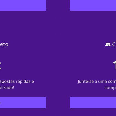
reto
👥 
t
espostas rápidas e
Junte-se a uma com
lizado!
compa
e