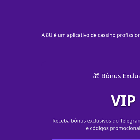
A 8U é um aplicativo de cassino profissi
🎁 Bônus Exclu
VIP
Receba bônus exclusivos do Telegra
e códigos promocionai