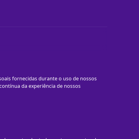
soais fornecidas durante o uso de nossos
 contínua da experiência de nossos