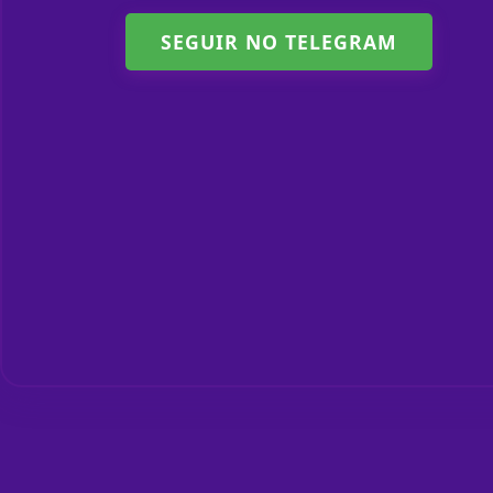
SEGUIR NO TELEGRAM