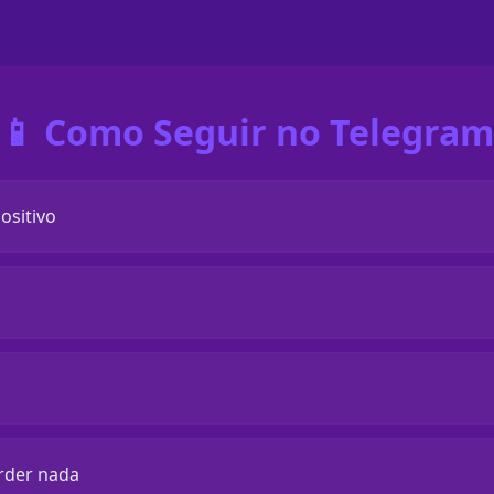
📱 Como Seguir no Telegram
ositivo
erder nada