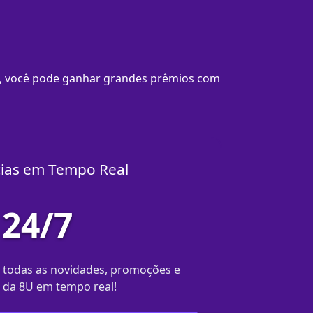
il , você pode ganhar grandes prêmios com
cias em Tempo Real
24/7
e todas as novidades, promoções e
 da 8U em tempo real!