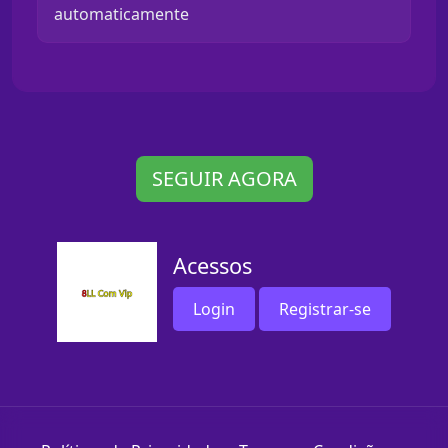
automaticamente
SEGUIR AGORA
Acessos
Login
Registrar-se