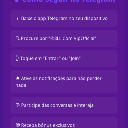
📱 Baixe o app Telegram no seu dispositivo
🔍 Procure por "@8LL Com VipOficial"
👆 Toque em "Entrar" ou "Join"
🔔 Ative as notificações para não perder
nada
💬 Participe das conversas e interaja
🎁 Receba bônus exclusivos