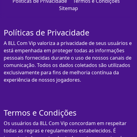
Políticas de Privacidade
Termos e Condições
Sitemap
Políticas de Privacidade
A 8LL Com Vip valoriza a privacidade de seus usuários e
está empenhada em proteger todas as informações
pessoais fornecidas durante o uso de nossos canais de
comunicação. Todos os dados coletados são utilizados
exclusivamente para fins de melhoria contínua da
experiência de nossos jogadores.
Termos e Condições
Os usuários da 8LL Com Vip concordam em respeitar
todas as regras e regulamentos estabelecidos. É