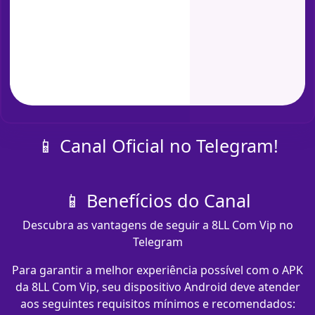
📱 Canal Oficial no Telegram!
📱 Benefícios do Canal
Descubra as vantagens de seguir a 8LL Com Vip no
Telegram
Para garantir a melhor experiência possível com o APK
da 8LL Com Vip, seu dispositivo Android deve atender
aos seguintes requisitos mínimos e recomendados: