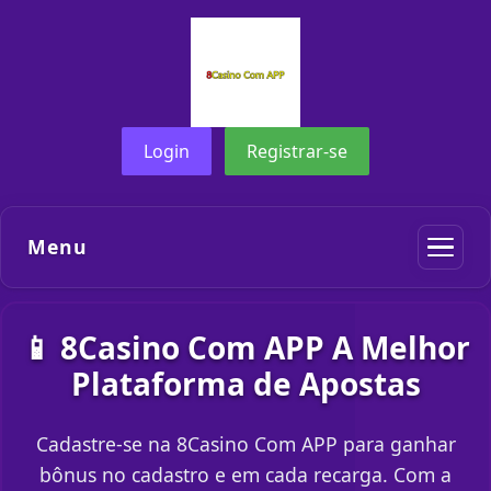
Login
Registrar-se
Menu
📱 8Casino Com APP A Melhor
Plataforma de Apostas
Cadastre-se na 8Casino Com APP para ganhar
bônus no cadastro e em cada recarga. Com a