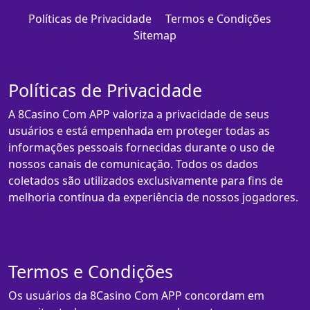
Políticas de Privacidade
Termos e Condições
Sitemap
Políticas de Privacidade
A 8Casino Com APP valoriza a privacidade de seus
usuários e está empenhada em proteger todas as
informações pessoais fornecidas durante o uso de
nossos canais de comunicação. Todos os dados
coletados são utilizados exclusivamente para fins de
melhoria contínua da experiência de nossos jogadores.
Termos e Condições
Os usuários da 8Casino Com APP concordam em