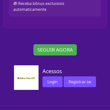
🎁 Receba bônus exclusivos
automaticamente
SEGUIR AGORA
Acessos
Login
Registrar-se