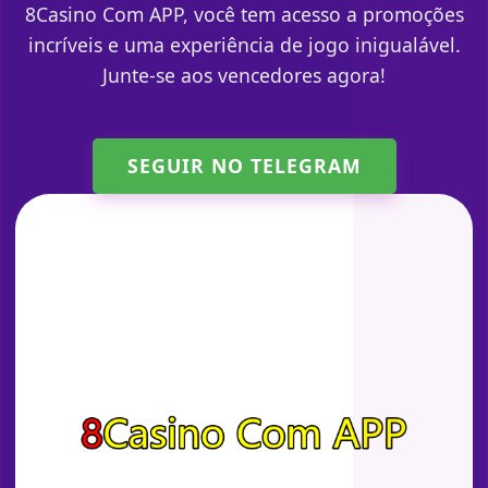
8Casino Com APP, você tem acesso a promoções
incríveis e uma experiência de jogo inigualável.
Junte-se aos vencedores agora!
SEGUIR NO TELEGRAM