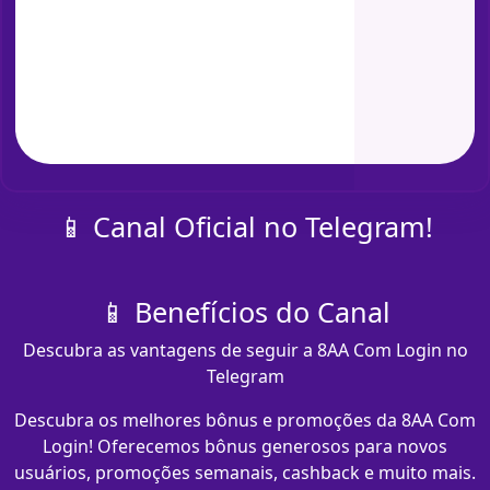
📱 Canal Oficial no Telegram!
📱 Benefícios do Canal
Descubra as vantagens de seguir a 8AA Com Login no
Telegram
Descubra os melhores bônus e promoções da 8AA Com
Login! Oferecemos bônus generosos para novos
usuários, promoções semanais, cashback e muito mais.