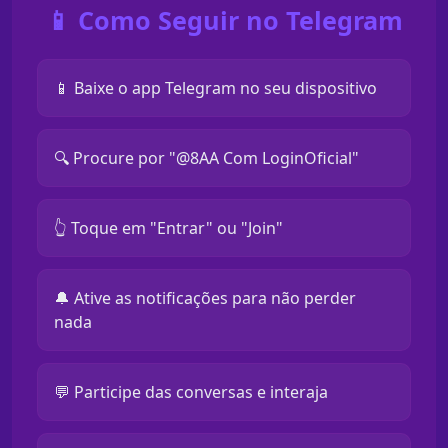
📱 Como Seguir no Telegram
📱 Baixe o app Telegram no seu dispositivo
🔍 Procure por "@8AA Com LoginOficial"
👆 Toque em "Entrar" ou "Join"
🔔 Ative as notificações para não perder
nada
💬 Participe das conversas e interaja