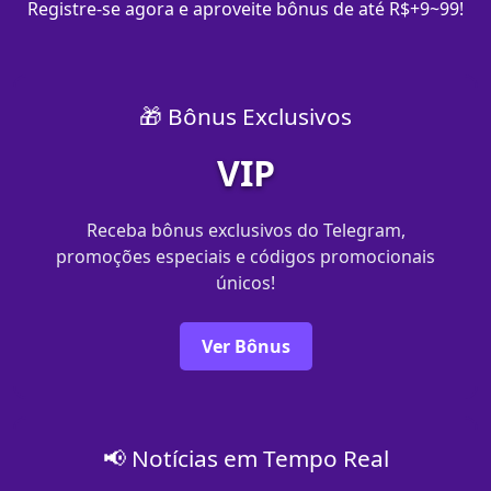
Registre-se agora e aproveite bônus de até R$+9~99!
🎁 Bônus Exclusivos
VIP
Receba bônus exclusivos do Telegram,
promoções especiais e códigos promocionais
únicos!
Ver Bônus
📢 Notícias em Tempo Real