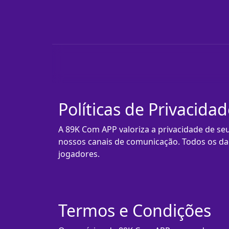
Políticas de Privacida
A 89K Com APP valoriza a privacidade de s
nossos canais de comunicação. Todos os dad
jogadores.
Termos e Condições