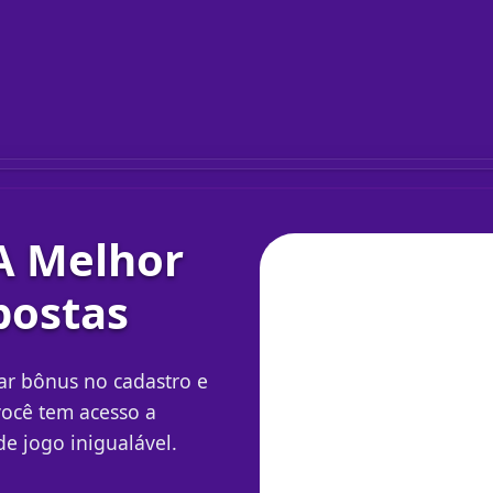
A Melhor
postas
r bônus no cadastro e
ocê tem acesso a
e jogo inigualável.