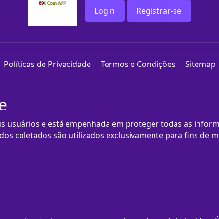
Login
Registrar-se
Políticas de Privacidade
Termos e Condições
Sitemap
de
eus usuários e está empenhada em proteger todas as inform
os coletados são utilizados exclusivamente para fins de m