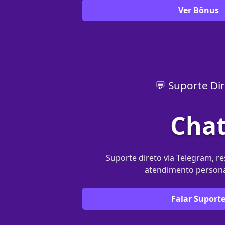
Ver Bônus
💬 Suporte Di
Cha
Suporte direto via Telegram, r
atendimento persona
Falar Suport