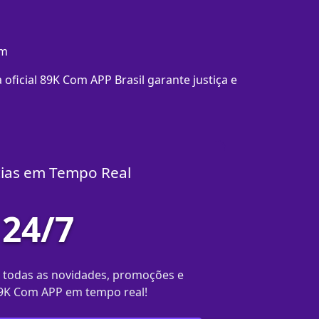
am
ficial 89K Com APP Brasil garante justiça e
cias em Tempo Real
24/7
e todas as novidades, promoções e
9K Com APP em tempo real!