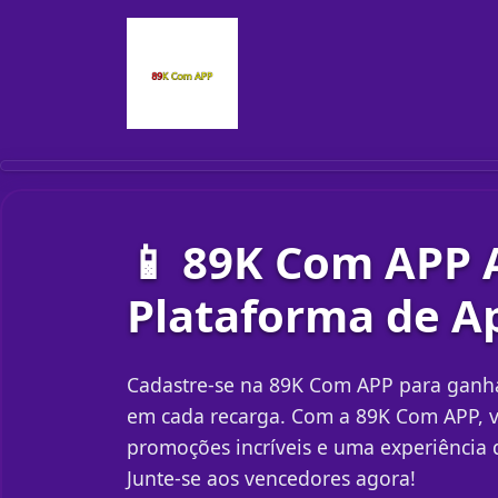
📱 89K Com APP 
Plataforma de A
Cadastre-se na 89K Com APP para ganha
em cada recarga. Com a 89K Com APP, v
promoções incríveis e uma experiência d
Junte-se aos vencedores agora!