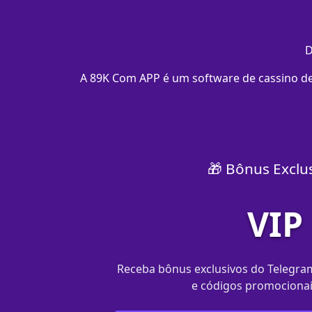
D
A 89K Com APP é um software de cassino de 
🎁 Bônus Exclu
VIP
Receba bônus exclusivos do Telegra
e códigos promocionai