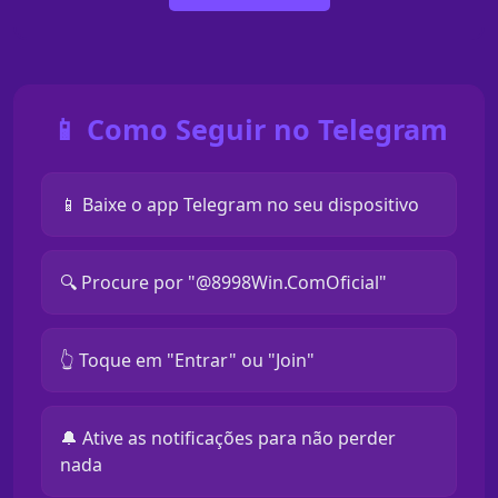
📱 Como Seguir no Telegram
📱 Baixe o app Telegram no seu dispositivo
🔍 Procure por "@8998Win.ComOficial"
👆 Toque em "Entrar" ou "Join"
🔔 Ative as notificações para não perder
nada