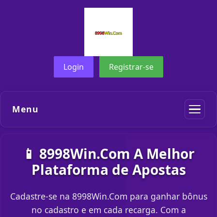
Login
Registrar-se
Menu
📱 8998Win.Com A Melhor
Plataforma de Apostas
Cadastre-se na 8998Win.Com para ganhar bônus
no cadastro e em cada recarga. Com a