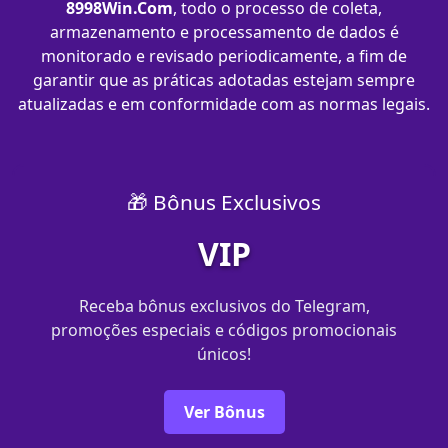
8998Win.Com
, todo o processo de coleta,
armazenamento e processamento de dados é
monitorado e revisado periodicamente, a fim de
garantir que as práticas adotadas estejam sempre
atualizadas e em conformidade com as normas legais.
🎁 Bônus Exclusivos
VIP
Receba bônus exclusivos do Telegram,
promoções especiais e códigos promocionais
únicos!
Ver Bônus