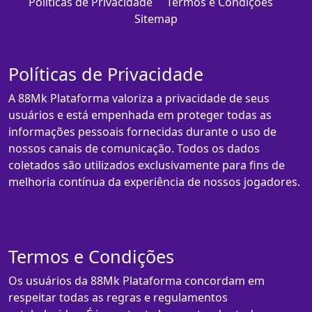
Políticas de Privacidade
Termos e Condições
Sitemap
Políticas de Privacidade
A 88Mk Plataforma valoriza a privacidade de seus
usuários e está empenhada em proteger todas as
informações pessoais fornecidas durante o uso de
nossos canais de comunicação. Todos os dados
coletados são utilizados exclusivamente para fins de
melhoria contínua da experiência de nossos jogadores.
Termos e Condições
Os usuários da 88Mk Plataforma concordam em
respeitar todas as regras e regulamentos