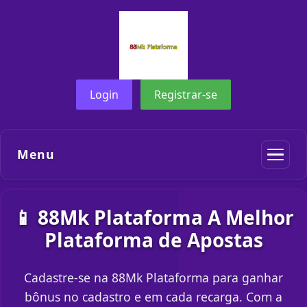
Login
Registrar-se
Menu
📱 88Mk Plataforma A Melhor
Plataforma de Apostas
Cadastre-se na 88Mk Plataforma para ganhar
bônus no cadastro e em cada recarga. Com a