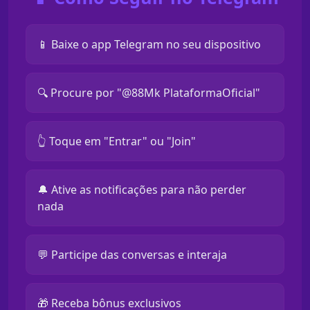
📱 Baixe o app Telegram no seu dispositivo
🔍 Procure por "@88Mk PlataformaOficial"
👆 Toque em "Entrar" ou "Join"
🔔 Ative as notificações para não perder
nada
💬 Participe das conversas e interaja
🎁 Receba bônus exclusivos