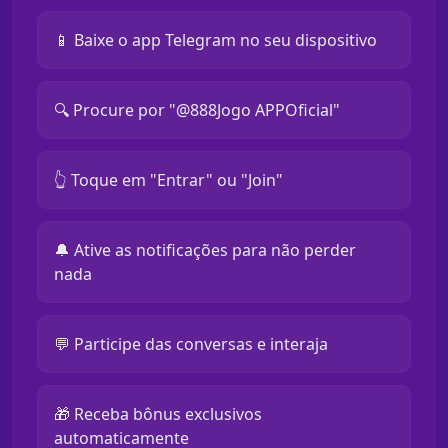
📱 Baixe o app Telegram no seu dispositivo
🔍 Procure por "@888Jogo APPOficial"
👆 Toque em "Entrar" ou "Join"
🔔 Ative as notificações para não perder
nada
💬 Participe das conversas e interaja
🎁 Receba bônus exclusivos
automaticamente