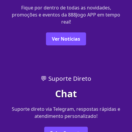
Fique por dentro de todas as novidades,
promoções e eventos da 888Jogo APP em tempo
real!
Ver Notícias
💬 Suporte Direto
Chat
Suporte direto via Telegram, respostas rápidas e
atendimento personalizado!