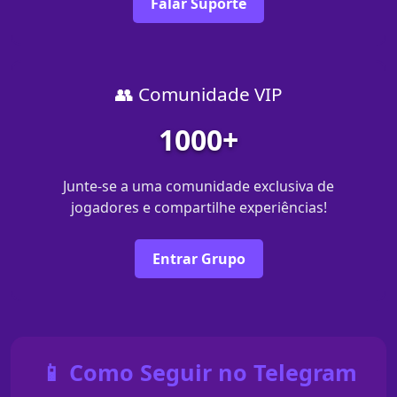
Falar Suporte
👥 Comunidade VIP
1000+
Junte-se a uma comunidade exclusiva de
jogadores e compartilhe experiências!
Entrar Grupo
📱 Como Seguir no Telegram