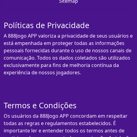
Sitemap
Políticas de Privacidade
A 888Jogo APP valoriza a privacidade de seus usuários e
está empenhada em proteger todas as informações
pessoais fornecidas durante o uso de nossos canais de
comunicação. Todos os dados coletados são utilizados
exclusivamente para fins de melhoria contínua da
experiência de nossos jogadores.
Termos e Condições
Os usuários da 888Jogo APP concordam em respeitar
todas as regras e regulamentos estabelecidos. É
importante ler e entender todos os termos antes de