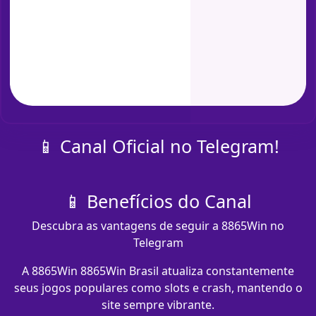
📱 Canal Oficial no Telegram!
📱 Benefícios do Canal
Descubra as vantagens de seguir a 8865Win no
Telegram
A 8865Win 8865Win Brasil atualiza constantemente
seus jogos populares como slots e crash, mantendo o
site sempre vibrante.