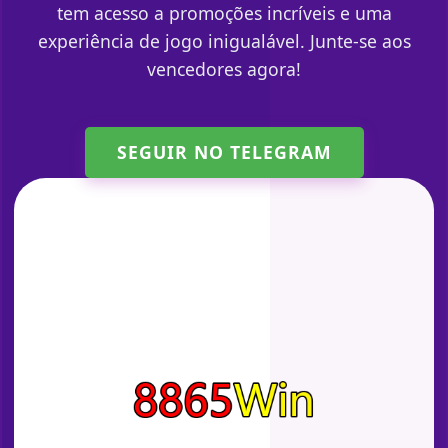
tem acesso a promoções incríveis e uma
experiência de jogo inigualável. Junte-se aos
vencedores agora!
SEGUIR NO TELEGRAM