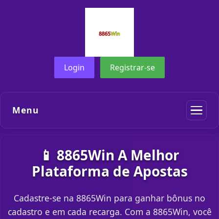
Login
Registrar-se
Menu
📱 8865Win A Melhor
Plataforma de Apostas
Cadastre-se na 8865Win para ganhar bônus no
cadastro e em cada recarga. Com a 8865Win, você