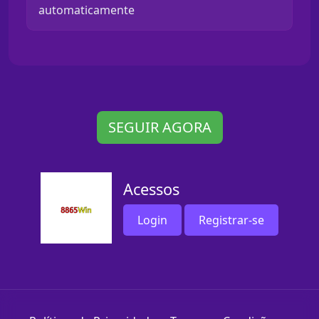
automaticamente
SEGUIR AGORA
Acessos
Login
Registrar-se