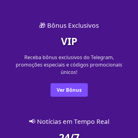
🎁 Bônus Exclusivos
VIP
Receba bônus exclusivos do Telegram,
promoções especiais e códigos promocionais
únicos!
Ver Bônus
📢 Notícias em Tempo Real
24/7