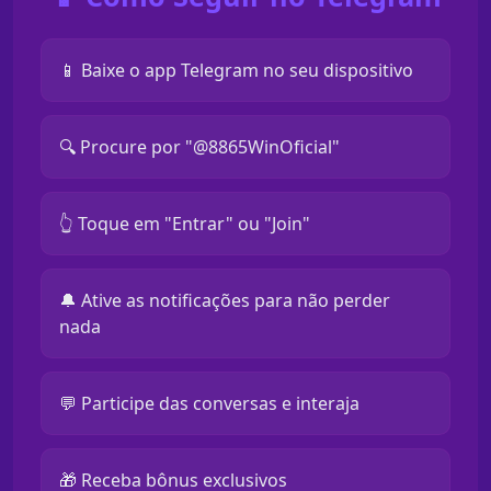
📱 Baixe o app Telegram no seu dispositivo
🔍 Procure por "@8865WinOficial"
👆 Toque em "Entrar" ou "Join"
🔔 Ative as notificações para não perder
nada
💬 Participe das conversas e interaja
🎁 Receba bônus exclusivos