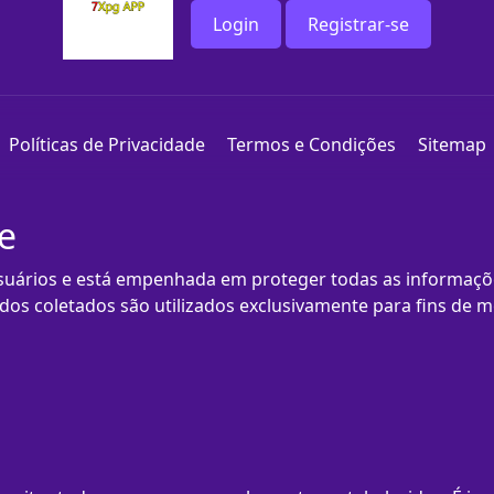
Login
Registrar-se
Políticas de Privacidade
Termos e Condições
Sitemap
de
usuários e está empenhada em proteger todas as informaçõ
os coletados são utilizados exclusivamente para fins de m