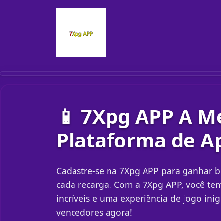
📱 7Xpg APP A M
Plataforma de A
Cadastre-se na 7Xpg APP para ganhar b
cada recarga. Com a 7Xpg APP, você te
incríveis e uma experiência de jogo inig
vencedores agora!