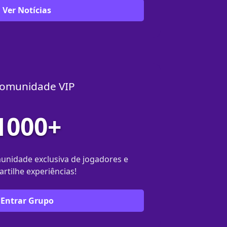
Ver Notícias
Comunidade VIP
1000+
unidade exclusiva de jogadores e
rtilhe experiências!
Entrar Grupo