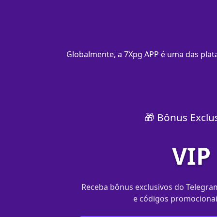
Globalmente, a 7Xpg APP é uma das plat
🎁 Bônus Exclu
VIP
Receba bônus exclusivos do Telegra
e códigos promocionai