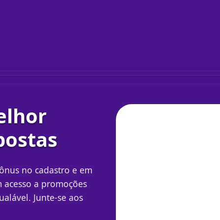
elhor
postas
ônus no cadastro e em
m acesso a promoções
ualável. Junte-se aos