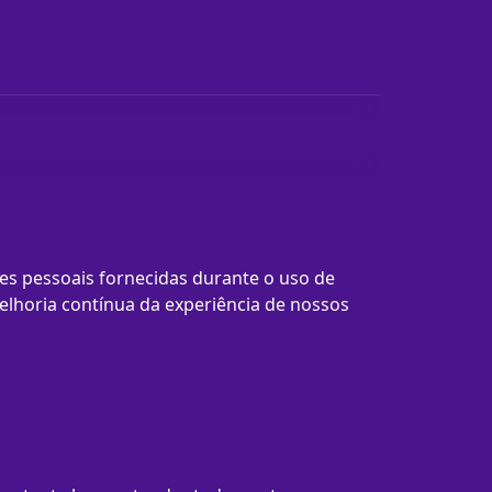
es pessoais fornecidas durante o uso de
elhoria contínua da experiência de nossos