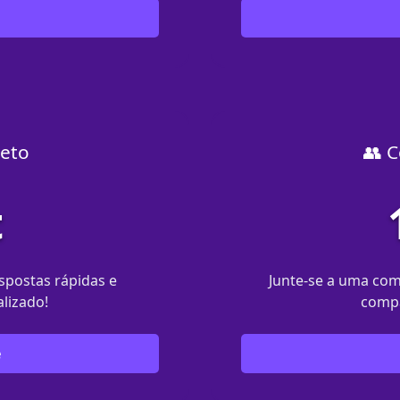
reto
👥 
t
espostas rápidas e
Junte-se a uma com
lizado!
compa
e