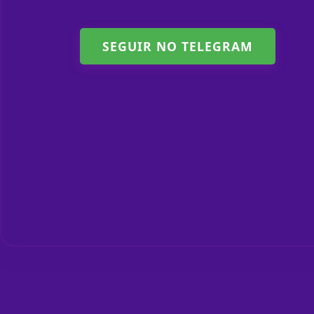
SEGUIR NO TELEGRAM