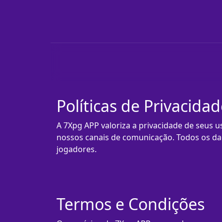
Políticas de Privacida
A 7Xpg APP valoriza a privacidade de seus 
nossos canais de comunicação. Todos os dad
jogadores.
Termos e Condições