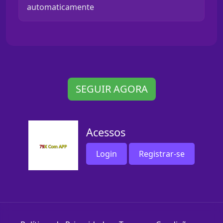
automaticamente
SEGUIR AGORA
Acessos
Login
Registrar-se