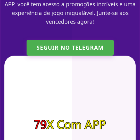
APP, você tem acesso a promoções incríveis e uma
experiência de jogo inigualável. Junte-se aos
vencedores agora!
SEGUIR NO TELEGRAM