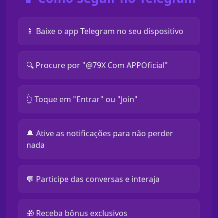
📱 Baixe o app Telegram no seu dispositivo
🔍 Procure por "@79X Com APPOficial"
👆 Toque em "Entrar" ou "Join"
🔔 Ative as notificações para não perder
nada
💬 Participe das conversas e interaja
🎁 Receba bônus exclusivos