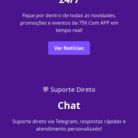
Fique por dentro de todas as novidades,
promoções e eventos da 79X Com APP em
tempo real!
Ver Notícias
💬 Suporte Direto
Chat
Suporte direto via Telegram, respostas rápidas e
atendimento personalizado!