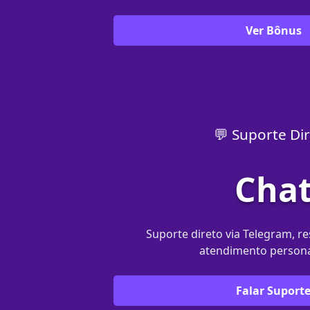
Ver Bônus
💬 Suporte Di
Cha
Suporte direto via Telegram, r
atendimento persona
Falar Suport