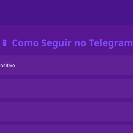
📱 Como Seguir no Telegram
ositivo