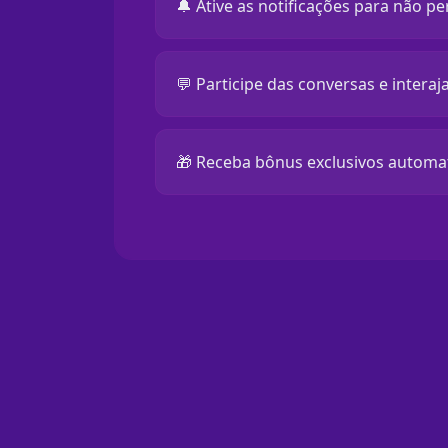
🔔 Ative as notificações para não p
💬 Participe das conversas e interaj
🎁 Receba bônus exclusivos autom