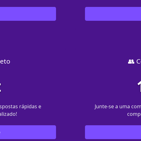
reto
👥 
t
espostas rápidas e
Junte-se a uma com
lizado!
compa
e