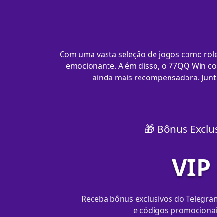
Com uma vasta seleção de jogos como rolet
emocionante. Além disso, o 77QQ Win com
ainda mais recompensadora. Junte
🎁 Bônus Exclu
VIP
Receba bônus exclusivos do Telegra
e códigos promocionai