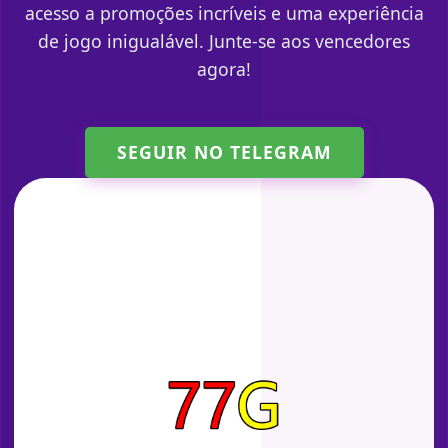
acesso a promoções incríveis e uma experiência
de jogo inigualável. Junte-se aos vencedores
agora!
SEGUIR NO TELEGRAM