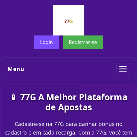
Login
Registrar-se
Menu
📱 77G A Melhor Plataforma
de Apostas
Cadastre-se na 77G para ganhar bônus no
cadastro e em cada recarga. Com a 77G, você tem