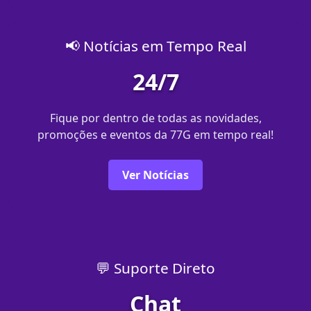
📢 Notícias em Tempo Real
24/7
Fique por dentro de todas as novidades,
promoções e eventos da 77G em tempo real!
Ver Notícias
💬 Suporte Direto
Chat