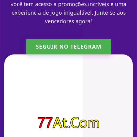
você tem acesso a promoções incríveis e uma
experiência de jogo inigualável. Junte-se aos
vencedores agora!
SEGUIR NO TELEGRAM