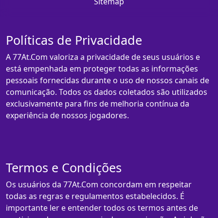
Sitemap
Políticas de Privacidade
A 77At.Com valoriza a privacidade de seus usuários e
está empenhada em proteger todas as informações
pessoais fornecidas durante o uso de nossos canais de
comunicação. Todos os dados coletados são utilizados
exclusivamente para fins de melhoria contínua da
experiência de nossos jogadores.
Termos e Condições
Os usuários da 77At.Com concordam em respeitar
todas as regras e regulamentos estabelecidos. É
importante ler e entender todos os termos antes de