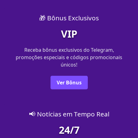
🎁 Bônus Exclusivos
VIP
Receba bônus exclusivos do Telegram,
promoções especiais e códigos promocionais
únicos!
Ver Bônus
📢 Notícias em Tempo Real
24/7