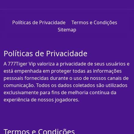
Políticas de Privacidade
Termos e Condições
Sitemap
Políticas de Privacidade
A 777Tiger Vip valoriza a privacidade de seus usuários e
está empenhada em proteger todas as informações
pessoais fornecidas durante o uso de nossos canais de
comunicação. Todos os dados coletados são utilizados
exclusivamente para fins de melhoria contínua da
experiência de nossos jogadores.
Termos e Condições