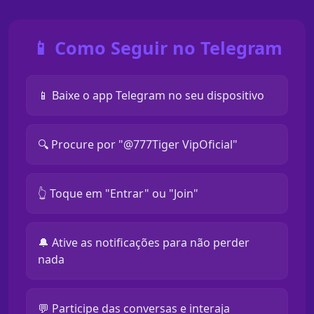
📱 Como Seguir no Telegram
📱 Baixe o app Telegram no seu dispositivo
🔍 Procure por "@777Tiger VipOficial"
👆 Toque em "Entrar" ou "Join"
🔔 Ative as notificações para não perder
nada
💬 Participe das conversas e interaja