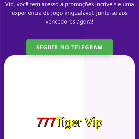
Vip, você tem acesso a promoções incríveis e uma
experiência de jogo inigualável. Junte-se aos
vencedores agora!
SEGUIR NO TELEGRAM