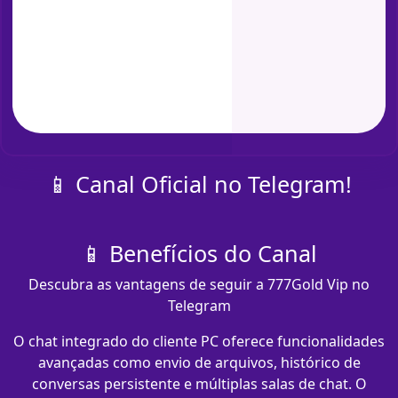
📱 Canal Oficial no Telegram!
📱 Benefícios do Canal
Descubra as vantagens de seguir a 777Gold Vip no
Telegram
O chat integrado do cliente PC oferece funcionalidades
avançadas como envio de arquivos, histórico de
conversas persistente e múltiplas salas de chat. O