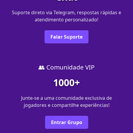
Suporte direto via Telegram, respostas rápidas e
atendimento personalizado!
Falar Suporte
👥 Comunidade VIP
1000+
Junte-se a uma comunidade exclusiva de
jogadores e compartilhe experiências!
Entrar Grupo