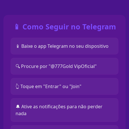
📱 Como Seguir no Telegram
📱 Baixe o app Telegram no seu dispositivo
🔍 Procure por "@777Gold VipOficial"
👆 Toque em "Entrar" ou "Join"
🔔 Ative as notificações para não perder
nada