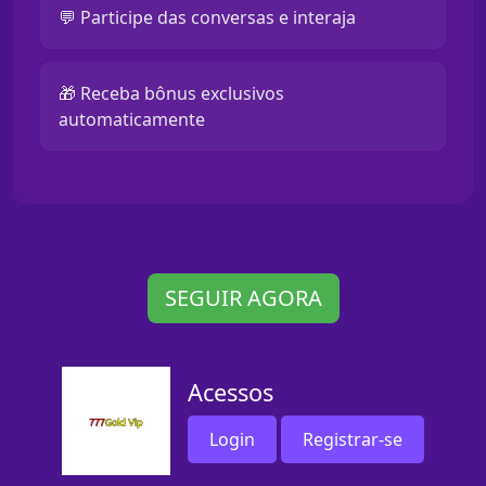
💬 Participe das conversas e interaja
🎁 Receba bônus exclusivos
automaticamente
SEGUIR AGORA
Acessos
Login
Registrar-se