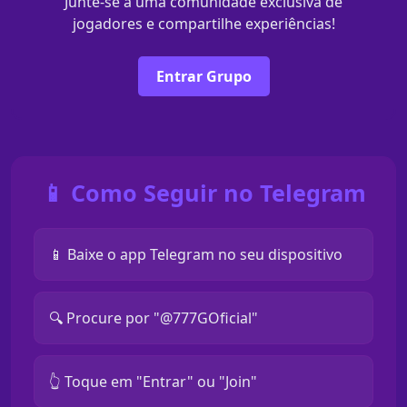
Junte-se a uma comunidade exclusiva de
jogadores e compartilhe experiências!
Entrar Grupo
📱 Como Seguir no Telegram
📱 Baixe o app Telegram no seu dispositivo
🔍 Procure por "@777GOficial"
👆 Toque em "Entrar" ou "Join"