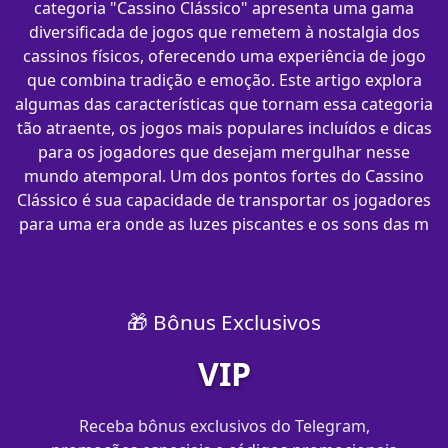
categoria "Cassino Clássico" apresenta uma gama
diversificada de jogos que remetem à nostalgia dos
cassinos físicos, oferecendo uma experiência de jogo
que combina tradição e emoção. Este artigo explora
algumas das características que tornam essa categoria
tão atraente, os jogos mais populares incluídos e dicas
para os jogadores que desejam mergulhar nesse
mundo atemporal. Um dos pontos fortes do Cassino
Clássico é sua capacidade de transportar os jogadores
para uma era onde as luzes piscantes e os sons das m
🎁 Bônus Exclusivos
VIP
Receba bônus exclusivos do Telegram,