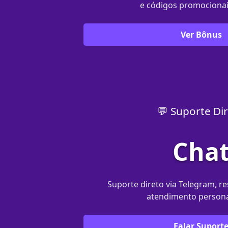
e códigos promocionai
Ver Bônus
💬 Suporte Di
Cha
Suporte direto via Telegram, r
atendimento persona
Falar Suport