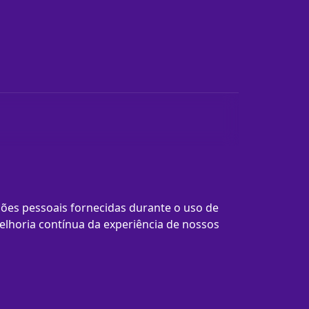
ões pessoais fornecidas durante o uso de
elhoria contínua da experiência de nossos