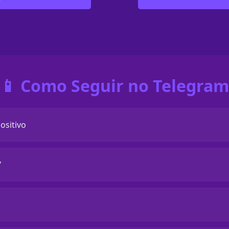
📱 Como Seguir no Telegram
ositivo
"