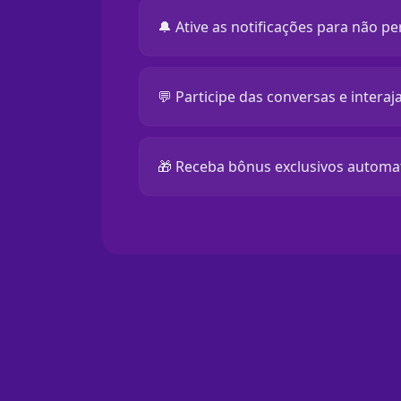
🔔 Ative as notificações para não p
💬 Participe das conversas e interaj
🎁 Receba bônus exclusivos autom