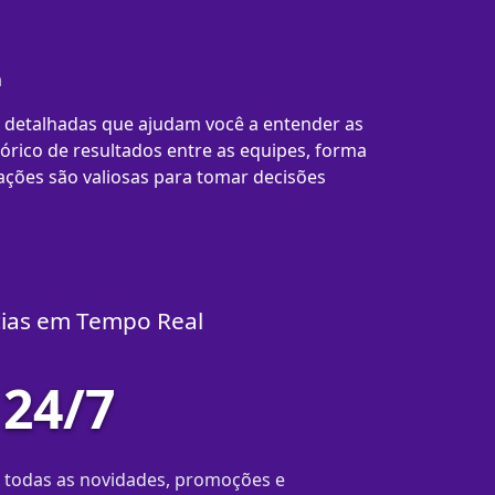
m
s detalhadas que ajudam você a entender as
rico de resultados entre as equipes, forma
ações são valiosas para tomar decisões
cias em Tempo Real
24/7
e todas as novidades, promoções e