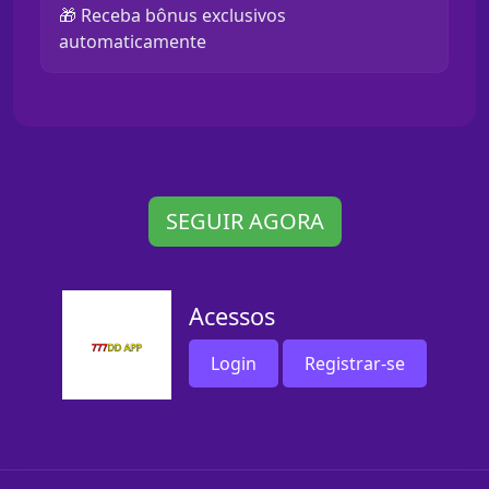
🎁 Receba bônus exclusivos
automaticamente
SEGUIR AGORA
Acessos
Login
Registrar-se