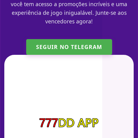
você tem acesso a promoções incríveis e uma
experiência de jogo inigualável. Junte-se aos
vencedores agora!
SEGUIR NO TELEGRAM