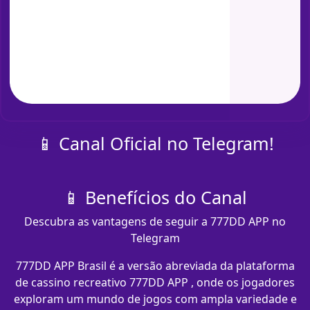
📱 Canal Oficial no Telegram!
📱 Benefícios do Canal
Descubra as vantagens de seguir a 777DD APP no
Telegram
777DD APP Brasil é a versão abreviada da plataforma
de cassino recreativo 777DD APP , onde os jogadores
exploram um mundo de jogos com ampla variedade e