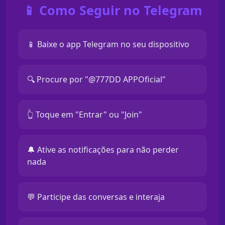
📱 Como Seguir no Telegram
📱 Baixe o app Telegram no seu dispositivo
🔍 Procure por "@777DD APPOficial"
👆 Toque em "Entrar" ou "Join"
🔔 Ative as notificações para não perder
nada
💬 Participe das conversas e interaja