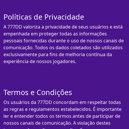
Políticas de Privacidade
A 777DD valoriza a privacidade de seus usuários e está
empenhada em proteger todas as informações
pessoais fornecidas durante o uso de nossos canais de
comunicação. Todos os dados coletados são utilizados
exclusivamente para fins de melhoria contínua da
experiência de nossos jogadores.
Termos e Condições
Os usuários da 777DD concordam em respeitar todas
as regras e regulamentos estabelecidos. É importante
ler e entender todos os termos antes de participar de
nossos canais de comunicação. A violação destes