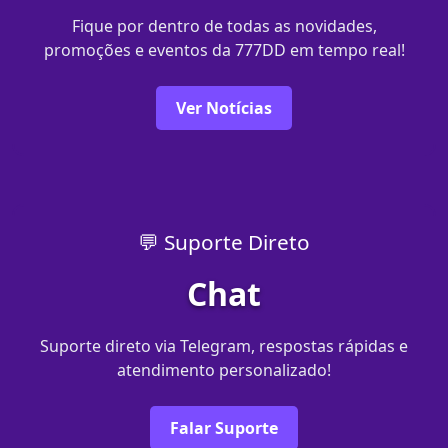
Fique por dentro de todas as novidades,
promoções e eventos da 777DD em tempo real!
Ver Notícias
💬 Suporte Direto
Chat
Suporte direto via Telegram, respostas rápidas e
atendimento personalizado!
Falar Suporte