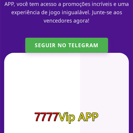
APP, você tem acesso a promoções incríveis e uma
experiência de jogo inigualável. Junte-se aos
vencedores agora!
SEGUIR NO TELEGRAM