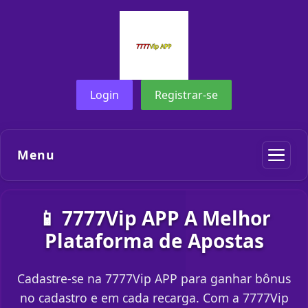
Login
Registrar-se
Menu
📱 7777Vip APP A Melhor
Plataforma de Apostas
Cadastre-se na 7777Vip APP para ganhar bônus
no cadastro e em cada recarga. Com a 7777Vip