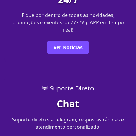
Fique por dentro de todas as novidades,
promoções e eventos da 7777Vip APP em tempo
real!
Ver Notícias
💬 Suporte Direto
Chat
Suporte direto via Telegram, respostas rápidas e
atendimento personalizado!