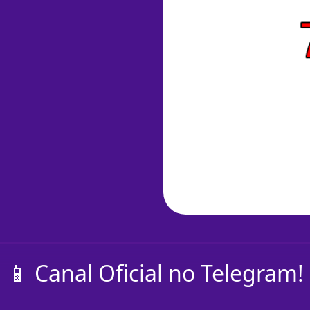
📱 Canal Oficial no Telegram!