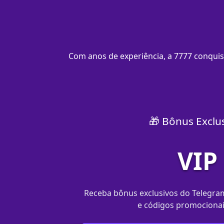
Com anos de experiência, a 7777 conquist
🎁 Bônus Exclu
VIP
Receba bônus exclusivos do Telegra
e códigos promocionai