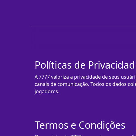
Políticas de Privacida
A 7777 valoriza a privacidade de seus usuá
canais de comunicação. Todos os dados cole
jogadores.
Termos e Condições