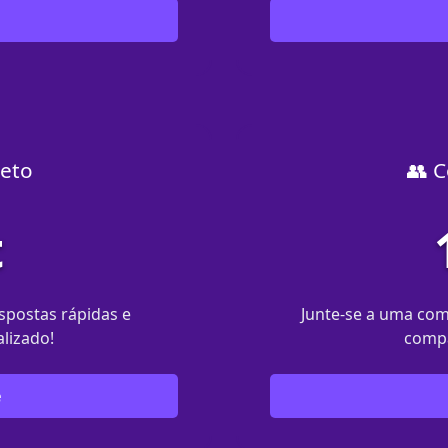
reto
👥 
t
espostas rápidas e
Junte-se a uma com
lizado!
compa
e