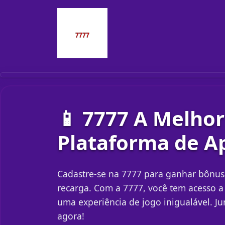
📱 7777 A Melhor
Plataforma de A
Cadastre-se na 7777 para ganhar bônus
recarga. Com a 7777, você tem acesso a
uma experiência de jogo inigualável. J
agora!