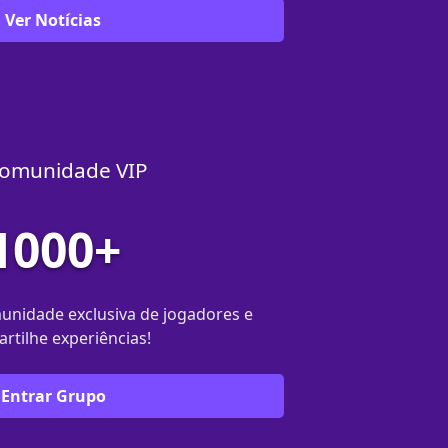
Ver Notícias
Comunidade VIP
1000+
unidade exclusiva de jogadores e
rtilhe experiências!
Entrar Grupo