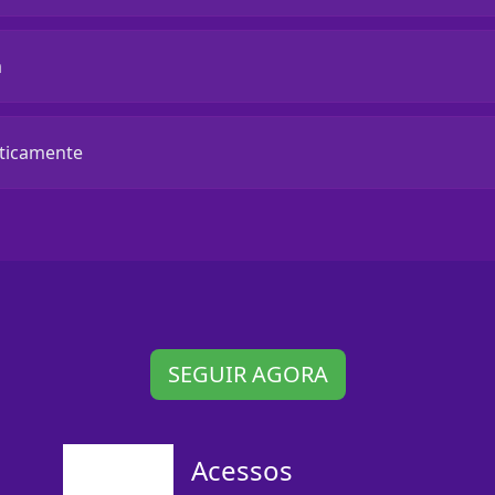
a
aticamente
SEGUIR AGORA
Acessos