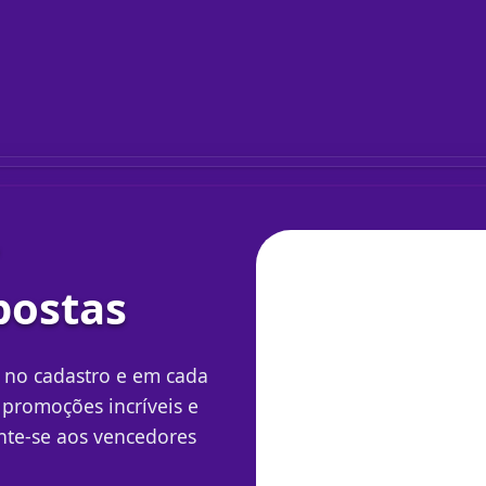
postas
 no cadastro e em cada
 promoções incríveis e
unte-se aos vencedores