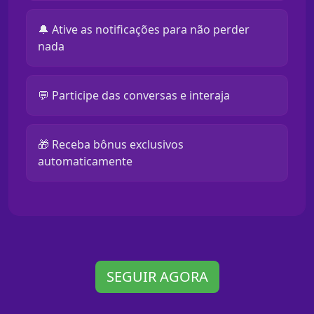
🔔 Ative as notificações para não perder
nada
💬 Participe das conversas e interaja
🎁 Receba bônus exclusivos
automaticamente
SEGUIR AGORA