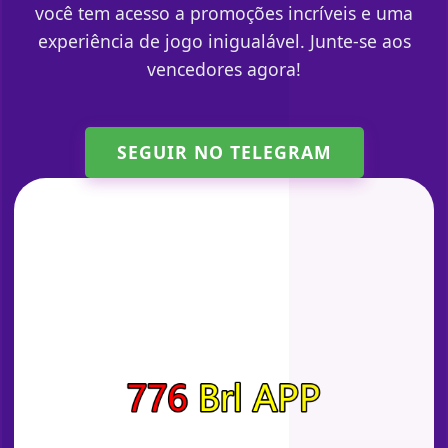
você tem acesso a promoções incríveis e uma
experiência de jogo inigualável. Junte-se aos
vencedores agora!
SEGUIR NO TELEGRAM