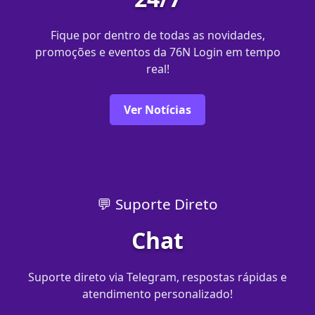
Fique por dentro de todas as novidades,
promoções e eventos da 76N Login em tempo
real!
Ver Notícias
💬 Suporte Direto
Chat
Suporte direto via Telegram, respostas rápidas e
atendimento personalizado!