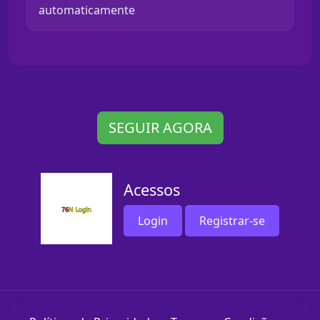
automaticamente
SEGUIR AGORA
Acessos
Login
Registrar-se