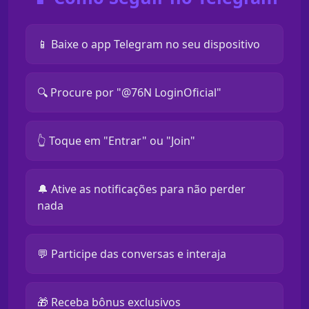
📱 Baixe o app Telegram no seu dispositivo
🔍 Procure por "@76N LoginOficial"
👆 Toque em "Entrar" ou "Join"
🔔 Ative as notificações para não perder
nada
💬 Participe das conversas e interaja
🎁 Receba bônus exclusivos