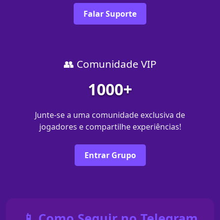
Falar Suporte
👥 Comunidade VIP
1000+
Junte-se a uma comunidade exclusiva de
jogadores e compartilhe experiências!
Entrar Grupo
📱 Como Seguir no Telegram