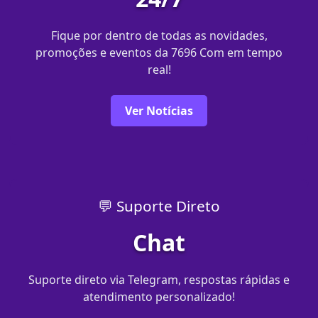
Fique por dentro de todas as novidades,
promoções e eventos da 7696 Com em tempo
real!
Ver Notícias
💬 Suporte Direto
Chat
Suporte direto via Telegram, respostas rápidas e
atendimento personalizado!