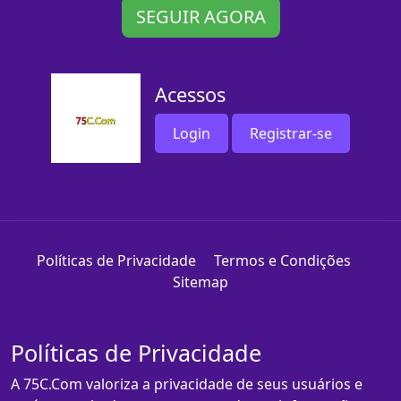
SEGUIR AGORA
Acessos
Login
Registrar-se
Políticas de Privacidade
Termos e Condições
Sitemap
Políticas de Privacidade
A 75C.Com valoriza a privacidade de seus usuários e