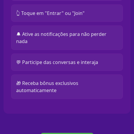
👆 Toque em "Entrar" ou "Join"
🔔 Ative as notificações para não perder
nada
💬 Participe das conversas e interaja
🎁 Receba bônus exclusivos
automaticamente