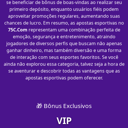
se beneficiar de bônus de boas-vindas ao realizar seu
primeiro depósito, enquanto usuários fiéis podem
aproveitar promoções regulares, aumentando suas
chances de lucro. Em resumo, as apostas esportivas no
75C.Com
representam uma combinação perfeita de
emoção, segurança e entretenimento, atraindo
jogadores de diversos perfis que buscam não apenas
ganhar dinheiro, mas também diversão e uma forma
de interação com seus esportes favoritos. Se você
ainda não explorou essa categoria, talvez seja a hora de
se aventurar e descobrir todas as vantagens que as
apostas esportivas podem oferecer.
🎁 Bônus Exclusivos
VIP