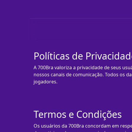
Políticas de Privacida
A 700Bra valoriza a privacidade de seus us
nossos canais de comunicação. Todos os dad
jogadores.
Termos e Condições
Os usuários da 700Bra concordam em respeit