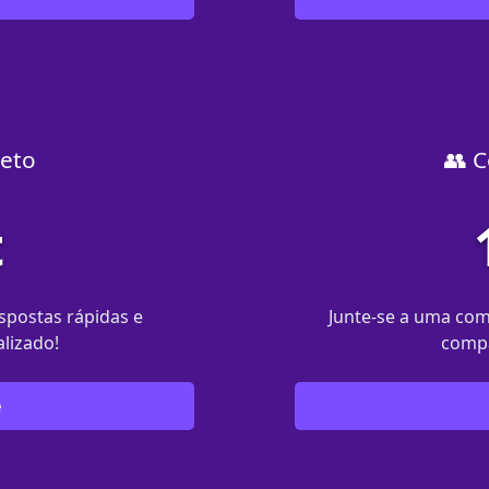
reto
👥 
t
espostas rápidas e
Junte-se a uma com
lizado!
compa
e