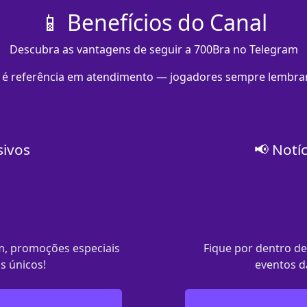
📱 Benefícios do Canal
Descubra as vantagens de seguir a 700Bra no Telegram
ra é referência em atendimento — jogadores sempre lembra
sivos
📢 Notí
m, promoções especiais
Fique por dentro d
s únicos!
eventos d