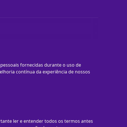
 pessoais fornecidas durante o uso de
elhoria contínua da experiência de nossos
tante ler e entender todos os termos antes