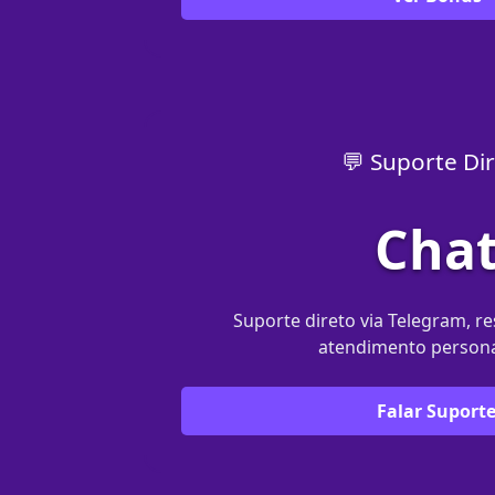
💬 Suporte Di
Cha
Suporte direto via Telegram, r
atendimento persona
Falar Suport