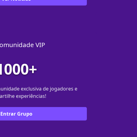
Comunidade VIP
1000+
unidade exclusiva de jogadores e
rtilhe experiências!
Entrar Grupo