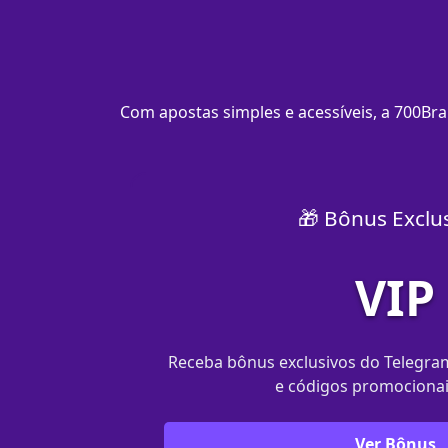
Com apostas simples e acessíveis, a 700B
🎁 Bônus Exclu
VIP
Receba bônus exclusivos do Telegra
e códigos promocionai
Ver Bônus