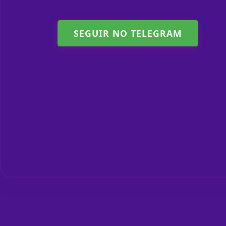
SEGUIR NO TELEGRAM