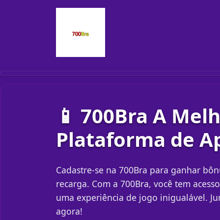
📱 700Bra A Mel
Plataforma de A
Cadastre-se na 700Bra para ganhar bôn
recarga. Com a 700Bra, você tem acesso
uma experiência de jogo inigualável. J
agora!