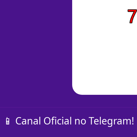
📱 Canal Oficial no Telegram!