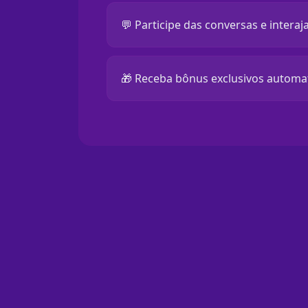
💬 Participe das conversas e interaj
🎁 Receba bônus exclusivos autom