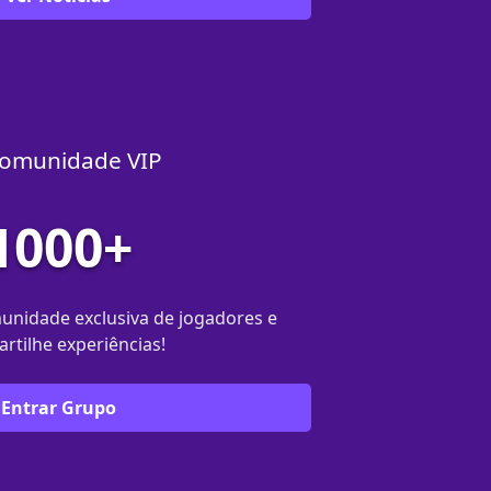
Comunidade VIP
1000+
unidade exclusiva de jogadores e
rtilhe experiências!
Entrar Grupo