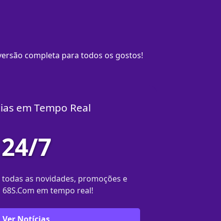
versão completa para todos os gostos!
cias em Tempo Real
24/7
e todas as novidades, promoções e
 68S.Com em tempo real!
Ver Notícias