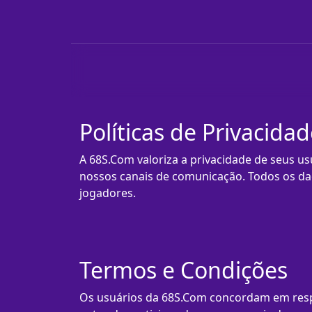
Políticas de Privacida
A 68S.Com valoriza a privacidade de seus u
nossos canais de comunicação. Todos os dad
jogadores.
Termos e Condições
Os usuários da 68S.Com concordam em respe