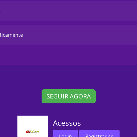
a
aticamente
SEGUIR AGORA
Acessos
Login
Registrar-se