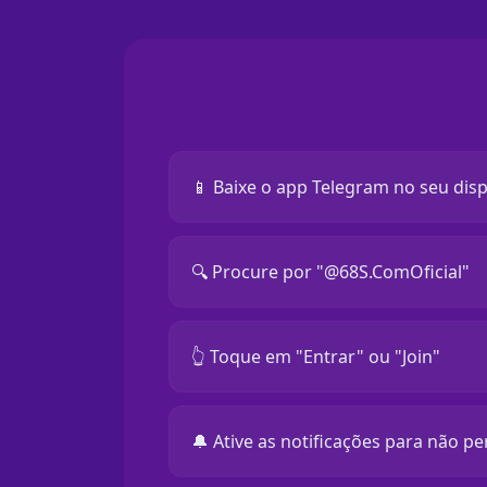
📱 Baixe o app Telegram no seu disp
🔍 Procure por "@68S.ComOficial"
👆 Toque em "Entrar" ou "Join"
🔔 Ative as notificações para não p