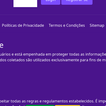
Políticas de Privacidade
Termos e Condições
Sitemap
de
suários e está empenhada em proteger todas as informaçõe
os coletados são utilizados exclusivamente para fins de m
itar todas as regras e regulamentos estabelecidos. É impo