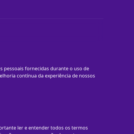
s pessoais fornecidas durante o uso de
elhoria contínua da experiência de nossos
rtante ler e entender todos os termos