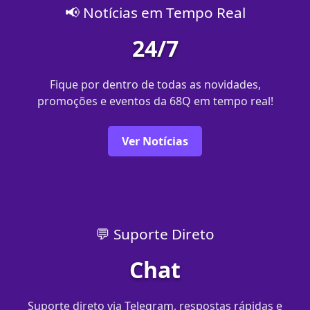
📢 Notícias em Tempo Real
24/7
Fique por dentro de todas as novidades,
promoções e eventos da 68Q em tempo real!
Ver Notícias
💬 Suporte Direto
Chat
Suporte direto via Telegram, respostas rápidas e