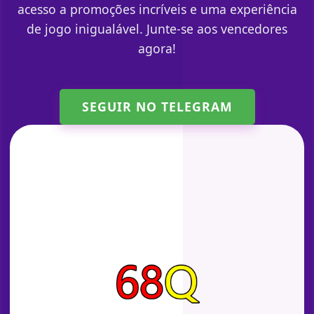
acesso a promoções incríveis e uma experiência
de jogo inigualável. Junte-se aos vencedores
agora!
SEGUIR NO TELEGRAM