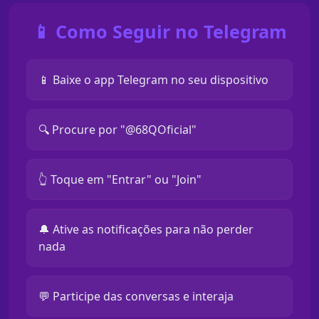
📱 Como Seguir no Telegram
📱 Baixe o app Telegram no seu dispositivo
🔍 Procure por "@68QOficial"
👆 Toque em "Entrar" ou "Join"
🔔 Ative as notificações para não perder
nada
💬 Participe das conversas e interaja