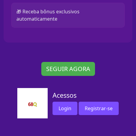
🎁 Receba bônus exclusivos
automaticamente
SEGUIR AGORA
Acessos
Login
Registrar-se