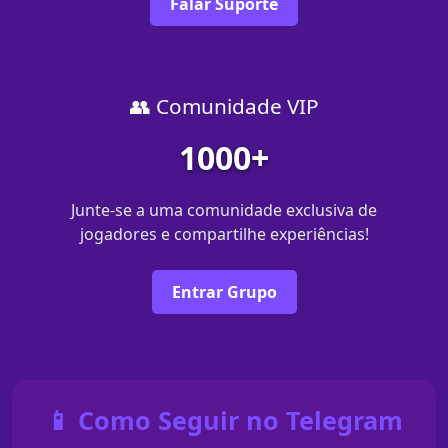
Falar Suporte
👥 Comunidade VIP
1000+
Junte-se a uma comunidade exclusiva de
jogadores e compartilhe experiências!
Entrar Grupo
📱 Como Seguir no Telegram