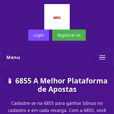
Login
Registrar-se
Menu
📱 6855 A Melhor Plataforma
de Apostas
Cadastre-se na 6855 para ganhar bônus no
cadastro e em cada recarga. Com a 6855, você