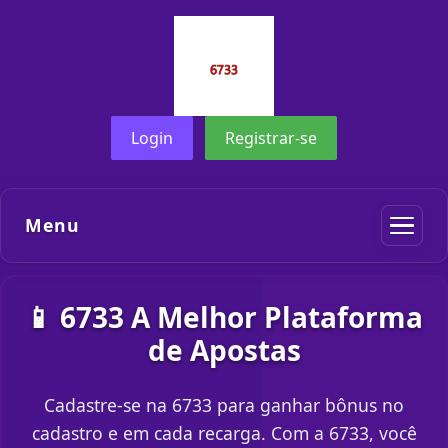
Login
Registrar-se
Menu
📱 6733 A Melhor Plataforma
de Apostas
Cadastre-se na 6733 para ganhar bônus no
cadastro e em cada recarga. Com a 6733, você