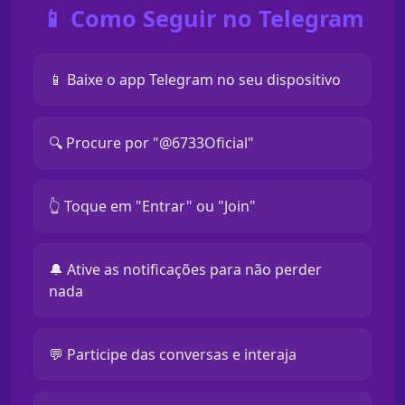
📱 Como Seguir no Telegram
📱 Baixe o app Telegram no seu dispositivo
🔍 Procure por "@6733Oficial"
👆 Toque em "Entrar" ou "Join"
🔔 Ative as notificações para não perder
nada
💬 Participe das conversas e interaja