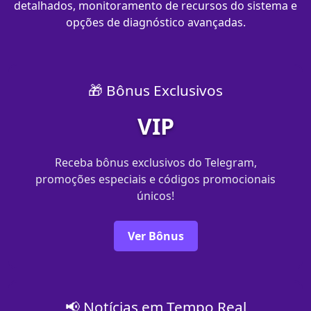
detalhados, monitoramento de recursos do sistema e
opções de diagnóstico avançadas.
🎁 Bônus Exclusivos
VIP
Receba bônus exclusivos do Telegram,
promoções especiais e códigos promocionais
únicos!
Ver Bônus
📢 Notícias em Tempo Real