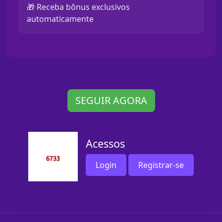
🎁 Receba bônus exclusivos
automaticamente
SEGUIR AGORA
Acessos
Login
Registrar-se