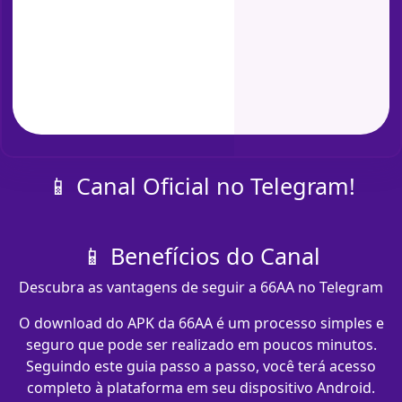
📱 Canal Oficial no Telegram!
📱 Benefícios do Canal
Descubra as vantagens de seguir a 66AA no Telegram
O download do APK da 66AA é um processo simples e
seguro que pode ser realizado em poucos minutos.
Seguindo este guia passo a passo, você terá acesso
completo à plataforma em seu dispositivo Android.