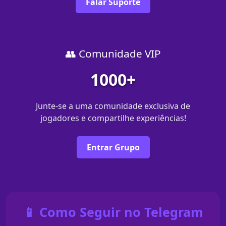
Falar Suporte
👥 Comunidade VIP
1000+
Junte-se a uma comunidade exclusiva de
jogadores e compartilhe experiências!
Entrar Grupo
📱 Como Seguir no Telegram