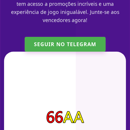
tem acesso a promoções incríveis e uma
experiência de jogo inigualável. Junte-se aos
vencedores agora!
SEGUIR NO TELEGRAM