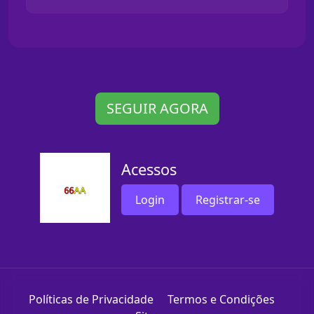
SEGUIR AGORA
Acessos
Login
Registrar-se
Políticas de Privacidade
Termos e Condições