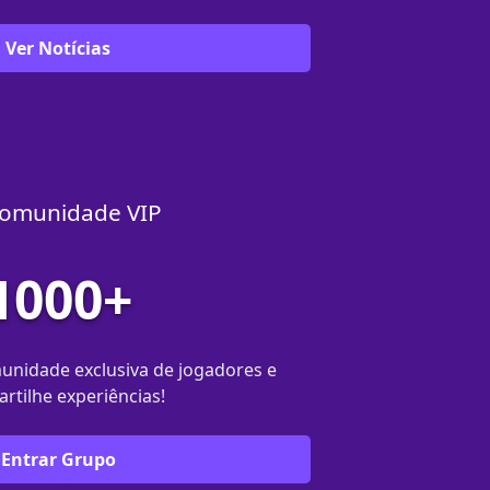
Ver Notícias
Comunidade VIP
1000+
unidade exclusiva de jogadores e
rtilhe experiências!
Entrar Grupo