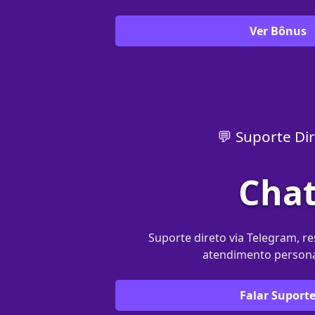
Ver Bônus
💬 Suporte Di
Cha
Suporte direto via Telegram, r
atendimento persona
Falar Suport