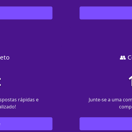
reto
👥 
t
espostas rápidas e
Junte-se a uma com
lizado!
compa
e