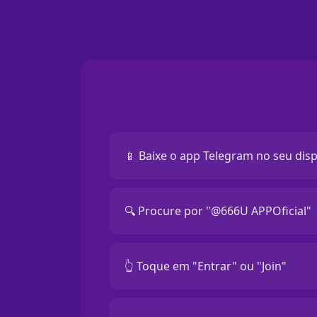
📱 Baixe o app Telegram no seu disp
🔍 Procure por "@666U APPOficial"
👆 Toque em "Entrar" ou "Join"