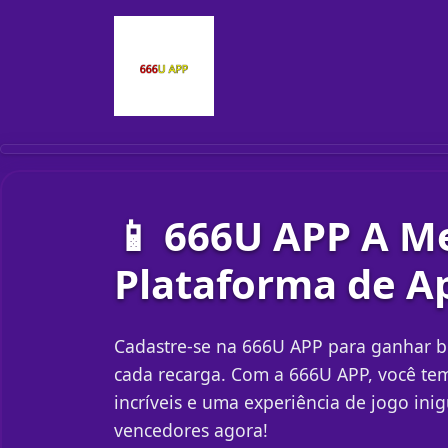
📱 666U APP A M
Plataforma de A
Cadastre-se na 666U APP para ganhar b
cada recarga. Com a 666U APP, você te
incríveis e uma experiência de jogo inig
vencedores agora!