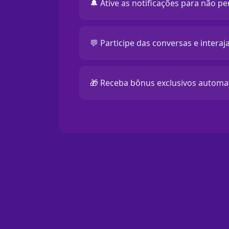
🔔 Ative as notificações para não p
💬 Participe das conversas e interaj
🎁 Receba bônus exclusivos autom