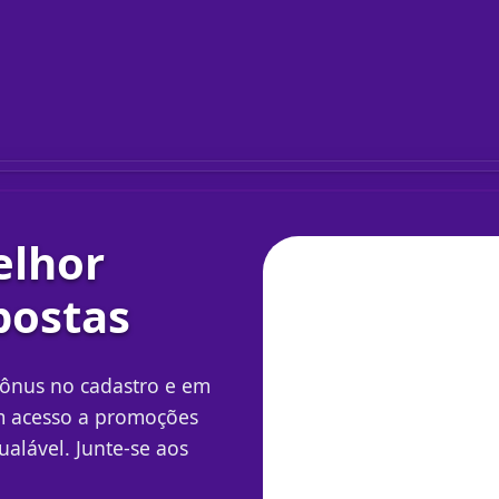
elhor
postas
ônus no cadastro e em
m acesso a promoções
ualável. Junte-se aos