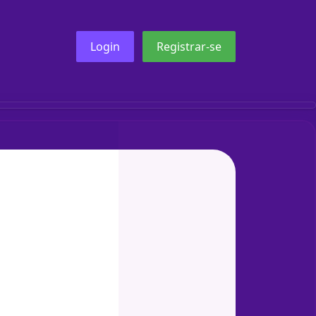
Login
Registrar-se