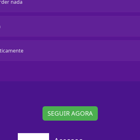
erder nada
a
aticamente
SEGUIR AGORA