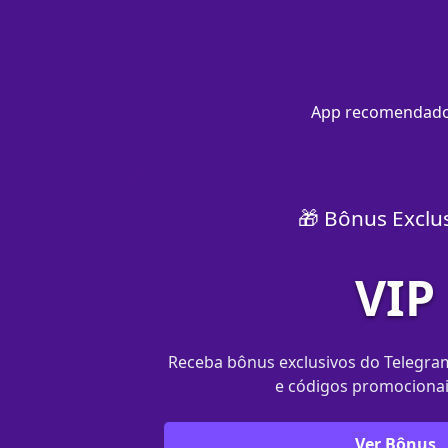
App recomendado d
🎁 Bônus Exclu
VIP
Receba bônus exclusivos do Telegra
e códigos promocionai
Ver Bônus