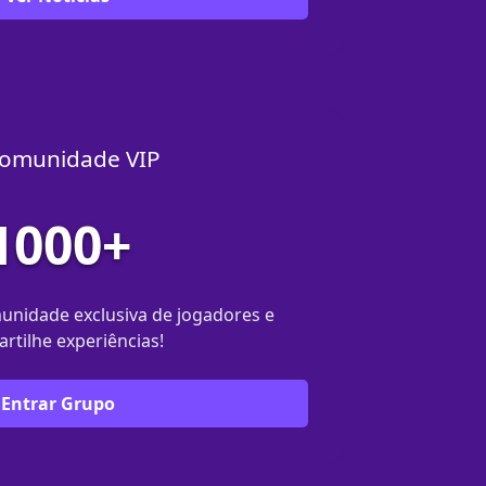
Comunidade VIP
1000+
unidade exclusiva de jogadores e
rtilhe experiências!
Entrar Grupo