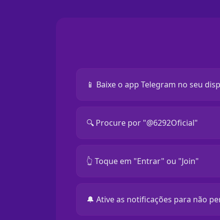
📱 Baixe o app Telegram no seu disp
🔍 Procure por "@6292Oficial"
👆 Toque em "Entrar" ou "Join"
🔔 Ative as notificações para não p