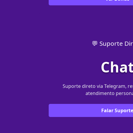
💬 Suporte Di
Cha
Suporte direto via Telegram, r
atendimento persona
Falar Suport