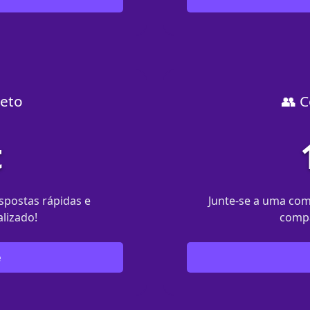
reto
👥 
t
espostas rápidas e
Junte-se a uma com
lizado!
compa
e