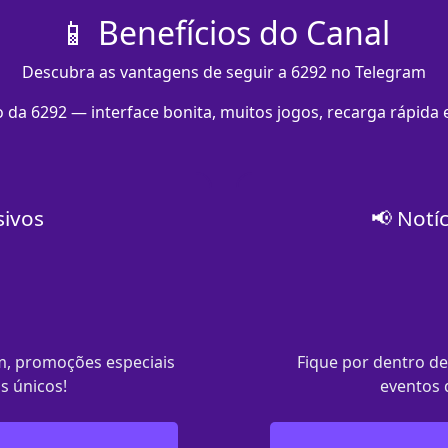
📱 Benefícios do Canal
Descubra as vantagens de seguir a 6292 no Telegram
a 6292 — interface bonita, muitos jogos, recarga rápida e
sivos
📢 Notí
m, promoções especiais
Fique por dentro d
s únicos!
eventos 