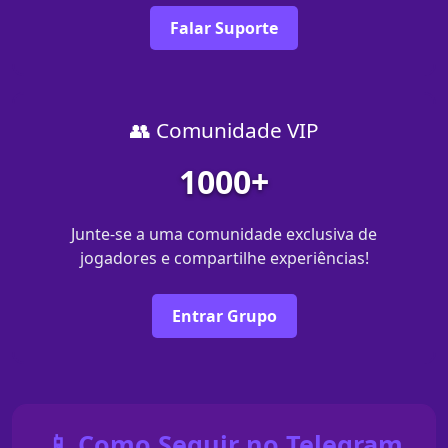
Falar Suporte
👥 Comunidade VIP
1000+
Junte-se a uma comunidade exclusiva de
jogadores e compartilhe experiências!
Entrar Grupo
📱 Como Seguir no Telegram