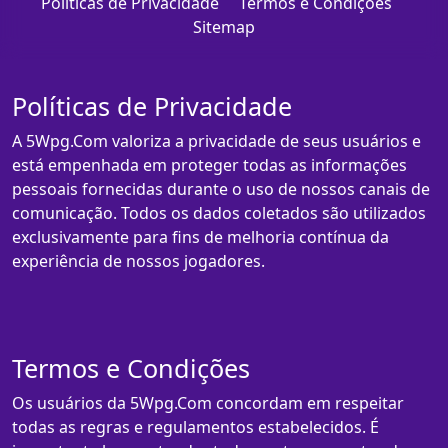
Políticas de Privacidade
Termos e Condições
Sitemap
Políticas de Privacidade
A 5Wpg.Com valoriza a privacidade de seus usuários e
está empenhada em proteger todas as informações
pessoais fornecidas durante o uso de nossos canais de
comunicação. Todos os dados coletados são utilizados
exclusivamente para fins de melhoria contínua da
experiência de nossos jogadores.
Termos e Condições
Os usuários da 5Wpg.Com concordam em respeitar
todas as regras e regulamentos estabelecidos. É