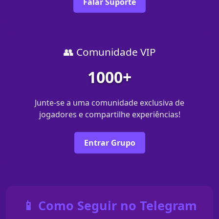
Falar Suporte
👥 Comunidade VIP
1000+
Junte-se a uma comunidade exclusiva de
jogadores e compartilhe experiências!
Entrar Grupo
📱 Como Seguir no Telegram