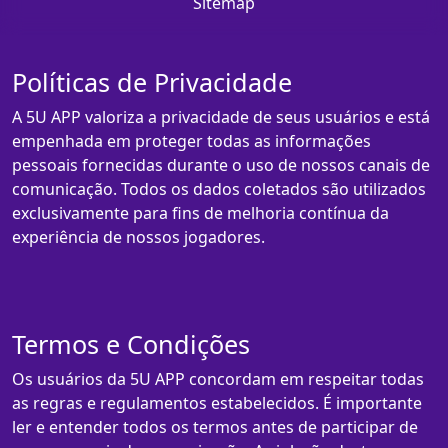
Sitemap
Políticas de Privacidade
A 5U APP valoriza a privacidade de seus usuários e está
empenhada em proteger todas as informações
pessoais fornecidas durante o uso de nossos canais de
comunicação. Todos os dados coletados são utilizados
exclusivamente para fins de melhoria contínua da
experiência de nossos jogadores.
Termos e Condições
Os usuários da 5U APP concordam em respeitar todas
as regras e regulamentos estabelecidos. É importante
ler e entender todos os termos antes de participar de