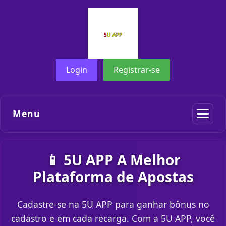
Login
Registrar-se
Menu
📱 5U APP A Melhor
Plataforma de Apostas
Cadastre-se na 5U APP para ganhar bônus no
cadastro e em cada recarga. Com a 5U APP, você