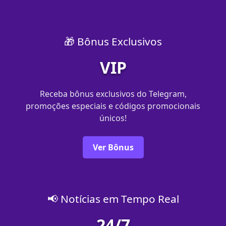
🎁 Bônus Exclusivos
VIP
Receba bônus exclusivos do Telegram,
promoções especiais e códigos promocionais
únicos!
Ver Bônus
📢 Notícias em Tempo Real
24/7