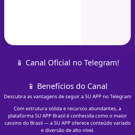
📱 Canal Oficial no Telegram!
📱 Benefícios do Canal
Descubra as vantagens de seguir a 5U APP no Telegram
Com estrutura sólida e recursos abundantes, a
plataforma 5U APP Brasil é conhecida como o maior
cassino do Brasil — a 5U APP oferece conteúdo variado
e diversão de alto nível.