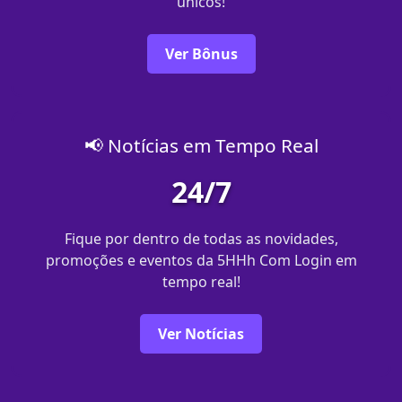
únicos!
Ver Bônus
📢 Notícias em Tempo Real
24/7
Fique por dentro de todas as novidades,
promoções e eventos da 5HHh Com Login em
tempo real!
Ver Notícias