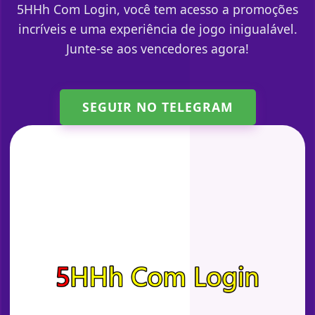
5HHh Com Login, você tem acesso a promoções
incríveis e uma experiência de jogo inigualável.
Junte-se aos vencedores agora!
SEGUIR NO TELEGRAM