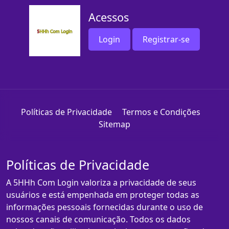
Acessos
Login
Registrar-se
Políticas de Privacidade
Termos e Condições
Sitemap
Políticas de Privacidade
A 5HHh Com Login valoriza a privacidade de seus
usuários e está empenhada em proteger todas as
informações pessoais fornecidas durante o uso de
nossos canais de comunicação. Todos os dados