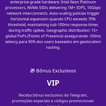
enterprise-grade hardware: Intel Xeon Platinum
processors, NVMe SSDs delivering 1M+ IOPS, 10Gbps
network interconnects. Auto-scaling policies trigger
horizontal expansion quando CPU exceeds 70%
threshold, maintaining sub-100ms response times
during traffic spikes. Geographic distribution: 15+
global PoPs (Points of Presence) assegurando <50ms
latency para 95% dos users baseados em geolocation
routing.
🎁 Bônus Exclusivos
VIP
Receba bônus exclusivos do Telegram,
promoções especiais e códigos promocionais