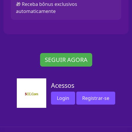
🎁 Receba bônus exclusivos
automaticamente
SEGUIR AGORA
Acessos
Login
Registrar-se