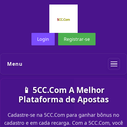
Login
Registrar-se
Menu
📱 5CC.Com A Melhor
Plataforma de Apostas
Cadastre-se na 5CC.Com para ganhar bônus no
cadastro e em cada recarga. Com a 5CC.Com, você