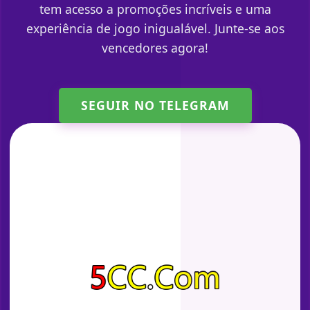
tem acesso a promoções incríveis e uma
experiência de jogo inigualável. Junte-se aos
vencedores agora!
SEGUIR NO TELEGRAM