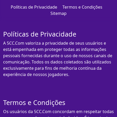
Políticas de Privacidade
Termos e Condições
Sitemap
Políticas de Privacidade
A 5CC.Com valoriza a privacidade de seus usuários e
está empenhada em proteger todas as informações
pessoais fornecidas durante o uso de nossos canais de
comunicação. Todos os dados coletados são utilizados
exclusivamente para fins de melhoria contínua da
experiência de nossos jogadores.
Termos e Condições
Os usuários da 5CC.Com concordam em respeitar todas