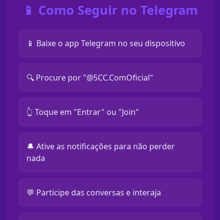
📱 Como Seguir no Telegram
📱 Baixe o app Telegram no seu dispositivo
🔍 Procure por "@5CC.ComOficial"
👆 Toque em "Entrar" ou "Join"
🔔 Ative as notificações para não perder
nada
💬 Participe das conversas e interaja