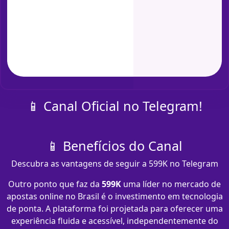
📱 Canal Oficial no Telegram!
📱 Benefícios do Canal
Descubra as vantagens de seguir a 599K no Telegram
Outro ponto que faz da
599K
uma líder no mercado de
apostas online no Brasil é o investimento em tecnologia
de ponta. A plataforma foi projetada para oferecer uma
experiência fluida e acessível, independentemente do