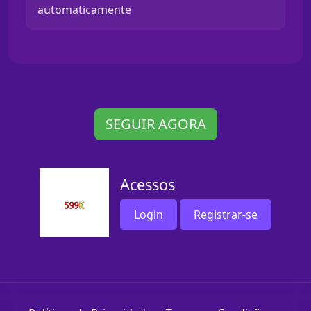
automaticamente
SEGUIR AGORA
Acessos
Login
Registrar-se