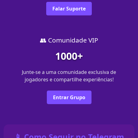
Falar Suporte
👥 Comunidade VIP
1000+
Junte-se a uma comunidade exclusiva de
jogadores e compartilhe experiências!
Entrar Grupo
📱 Como Seguir no Telegram