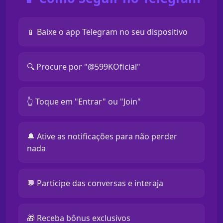
📱 Baixe o app Telegram no seu dispositivo
🔍 Procure por "@599KOficial"
👆 Toque em "Entrar" ou "Join"
🔔 Ative as notificações para não perder
nada
💬 Participe das conversas e interaja
🎁 Receba bônus exclusivos