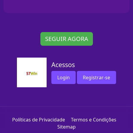
SEGUIR AGORA
Acessos
Login
Registrar-se
Políticas de Privacidade
Termos e Condições
Sitemap