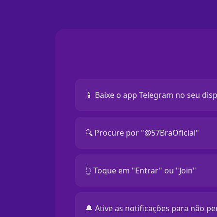
📱 Baixe o app Telegram no seu disp
🔍 Procure por "@57BraOficial"
👆 Toque em "Entrar" ou "Join"
🔔 Ative as notificações para não p