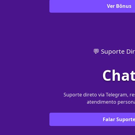
Ver Bônus
💬 Suporte Di
Cha
Suporte direto via Telegram, r
atendimento persona
Falar Suport