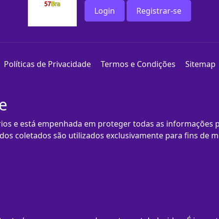
Login
Registrar-se
Políticas de Privacidade
Termos e Condições
Sitemap
de
ários e está empenhada em proteger todas as informações 
os coletados são utilizados exclusivamente para fins de m