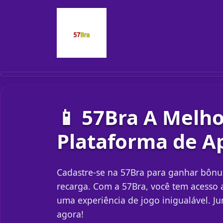
📱 57Bra A Melh
Plataforma de A
Cadastre-se na 57Bra para ganhar bônu
recarga. Com a 57Bra, você tem acesso 
uma experiência de jogo inigualável. J
agora!