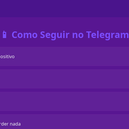
📱 Como Seguir no Telegram
ositivo
erder nada