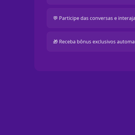
💬 Participe das conversas e interaj
🎁 Receba bônus exclusivos autom