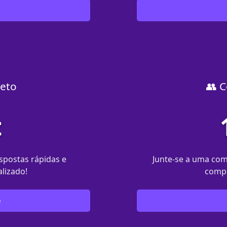
reto
👥 
t
espostas rápidas e
Junte-se a uma com
lizado!
compa
e