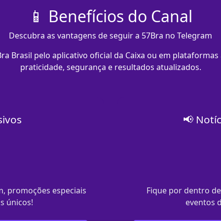
📱 Benefícios do Canal
Descubra as vantagens de seguir a 57Bra no Telegram
Bra Brasil pelo aplicativo oficial da Caixa ou em plataform
praticidade, segurança e resultados atualizados.
sivos
📢 Notí
m, promoções especiais
Fique por dentro d
s únicos!
eventos 