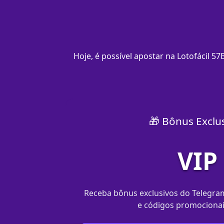
Hoje, é possível apostar na Lotofácil 57
🎁 Bônus Exclu
VIP
Receba bônus exclusivos do Telegra
e códigos promocionai