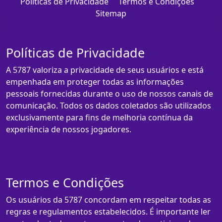
Políticas de Privacidade
Termos e Condições
Sitemap
Políticas de Privacidade
A 5787 valoriza a privacidade de seus usuários e está
empenhada em proteger todas as informações
pessoais fornecidas durante o uso de nossos canais de
comunicação. Todos os dados coletados são utilizados
exclusivamente para fins de melhoria contínua da
experiência de nossos jogadores.
Termos e Condições
Os usuários da 5787 concordam em respeitar todas as
regras e regulamentos estabelecidos. É importante ler