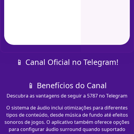
📱 Canal Oficial no Telegram!
📱 Benefícios do Canal
Descubra as vantagens de seguir a 5787 no Telegram
O sistema de áudio inclui otimizações para diferentes
tipos de conteúdo, desde música de fundo até efeitos
sonoros de jogos. O aplicativo também oferece opções
para configurar áudio surround quando suportado