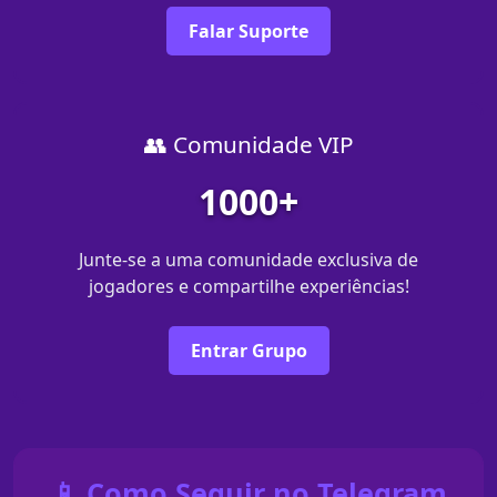
Falar Suporte
👥 Comunidade VIP
1000+
Junte-se a uma comunidade exclusiva de
jogadores e compartilhe experiências!
Entrar Grupo
📱 Como Seguir no Telegram