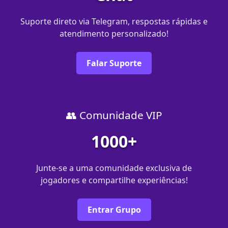
Suporte direto via Telegram, respostas rápidas e
atendimento personalizado!
Falar Suporte
👥 Comunidade VIP
1000+
Junte-se a uma comunidade exclusiva de
jogadores e compartilhe experiências!
Entrar Grupo