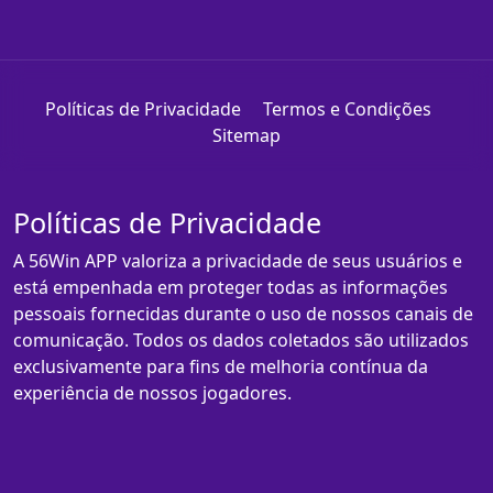
Políticas de Privacidade
Termos e Condições
Sitemap
Políticas de Privacidade
A 56Win APP valoriza a privacidade de seus usuários e
está empenhada em proteger todas as informações
pessoais fornecidas durante o uso de nossos canais de
comunicação. Todos os dados coletados são utilizados
exclusivamente para fins de melhoria contínua da
experiência de nossos jogadores.