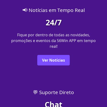
📢 Notícias em Tempo Real
24/7
Fique por dentro de todas as novidades,
promoções e eventos da 56Win APP em tempo
real!
Ver Notícias
💬 Suporte Direto
Chat