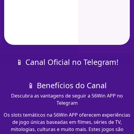
📱 Canal Oficial no Telegram!
📱 Benefícios do Canal
Descubra as vantagens de seguir a 56Win APP no
Telegram
Os slots temáticos na 56Win APP oferecem experiências
de jogo únicas baseadas em filmes, séries de TV,
mitologias, culturas e muito mais. Estes jogos são