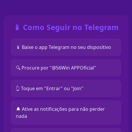
📱 Como Seguir no Telegram
📱 Baixe o app Telegram no seu dispositivo
🔍 Procure por "@56Win APPOficial"
👆 Toque em "Entrar" ou "Join"
🔔 Ative as notificações para não perder
nada