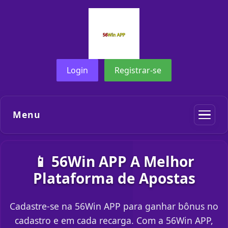
Login
Registrar-se
Menu
📱 56Win APP A Melhor
Plataforma de Apostas
Cadastre-se na 56Win APP para ganhar bônus no
cadastro e em cada recarga. Com a 56Win APP,