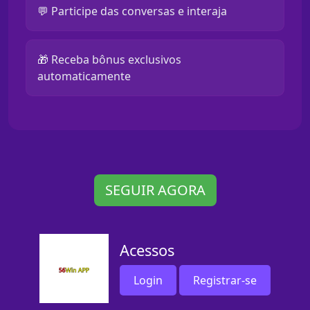
💬 Participe das conversas e interaja
🎁 Receba bônus exclusivos
automaticamente
SEGUIR AGORA
Acessos
Login
Registrar-se