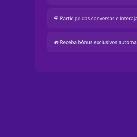
💬 Participe das conversas e interaj
🎁 Receba bônus exclusivos autom