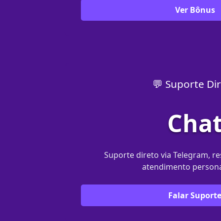
Ver Bônus
💬 Suporte Di
Cha
Suporte direto via Telegram, r
atendimento persona
Falar Suport