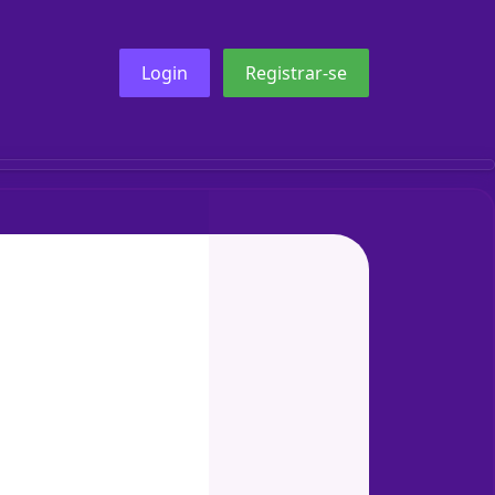
Login
Registrar-se