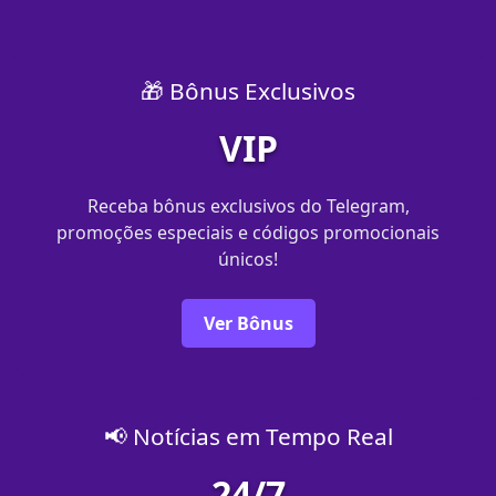
🎁 Bônus Exclusivos
VIP
Receba bônus exclusivos do Telegram,
promoções especiais e códigos promocionais
únicos!
Ver Bônus
📢 Notícias em Tempo Real
24/7