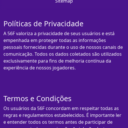
Sitemap
Políticas de Privacidade
A 56F valoriza a privacidade de seus usuários e está
empenhada em proteger todas as informações
pessoais fornecidas durante o uso de nossos canais de
comunicação. Todos os dados coletados são utilizados
exclusivamente para fins de melhoria contínua da
experiência de nossos jogadores.
Termos e Condições
Os usuários da 56F concordam em respeitar todas as
regras e regulamentos estabelecidos. É importante ler
e entender todos os termos antes de participar de