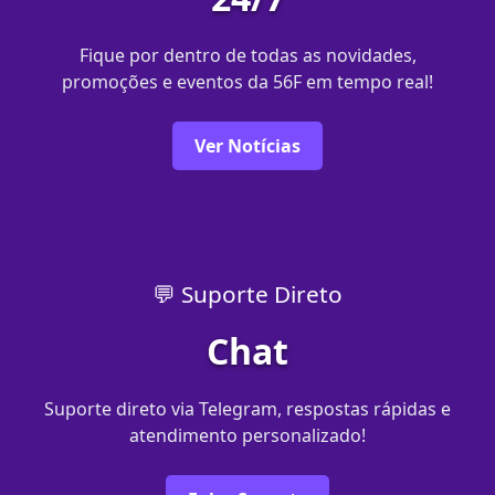
Fique por dentro de todas as novidades,
promoções e eventos da 56F em tempo real!
Ver Notícias
💬 Suporte Direto
Chat
Suporte direto via Telegram, respostas rápidas e
atendimento personalizado!