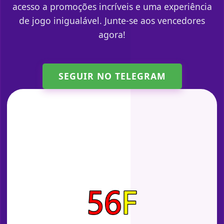
acesso a promoções incríveis e uma experiência
de jogo inigualável. Junte-se aos vencedores
agora!
SEGUIR NO TELEGRAM