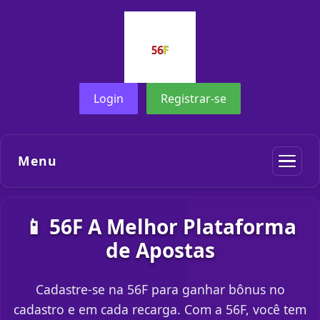
Login
Registrar-se
Menu
📱 56F A Melhor Plataforma
de Apostas
Cadastre-se na 56F para ganhar bônus no
cadastro e em cada recarga. Com a 56F, você tem